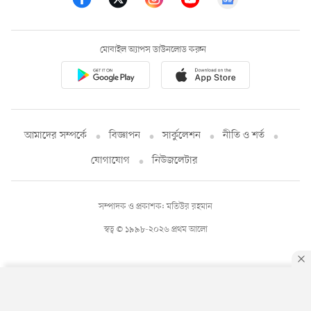
মোবাইল অ্যাপস ডাউনলোড করুন
আমাদের সম্পর্কে
বিজ্ঞাপন
সার্কুলেশন
নীতি ও শর্ত
যোগাযোগ
নিউজলেটার
সম্পাদক ও প্রকাশক: মতিউর রহমান
স্বত্ব © ১৯৯৮-২০২৬ প্রথম আলো
By using this site, you agree to our
Privacy Policy
.
OK