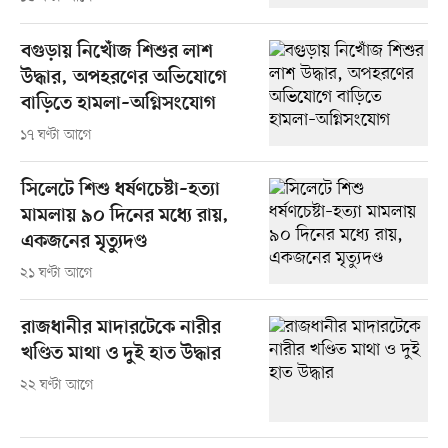
বগুড়ায় নিখোঁজ শিশুর লাশ
উদ্ধার, অপহরণের অভিযোগে
বাড়িতে হামলা–অগ্নিসংযোগ
১৭ ঘণ্টা আগে
সিলেটে শিশু ধর্ষণচেষ্টা–হত্যা
মামলায় ৯০ দিনের মধ্যে রায়,
একজনের মৃত্যুদণ্ড
২১ ঘণ্টা আগে
রাজধানীর মাদারটেকে নারীর
খণ্ডিত মাথা ও দুই হাত উদ্ধার
২২ ঘণ্টা আগে