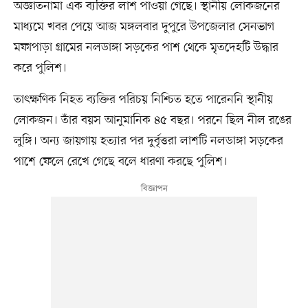
অজ্ঞাতনামা এক ব্যক্তির লাশ পাওয়া গেছে। স্থানীয় লোকজনের
মাধ্যমে খবর পেয়ে আজ মঙ্গলবার দুপুরে উপজেলার সেনভাগ
মফাপাড়া গ্রামের নলডাঙ্গা সড়কের পাশ থেকে মৃতদেহটি উদ্ধার
করে পুলিশ।
তাৎক্ষণিক নিহত ব্যক্তির পরিচয় নিশ্চিত হতে পারেননি স্থানীয়
লোকজন। তাঁর বয়স আনুমানিক ৪৫ বছর। পরনে ছিল নীল রঙের
লুঙ্গি। অন্য জায়গায় হত্যার পর দুর্বৃত্তরা লাশটি নলডাঙ্গা সড়কের
পাশে ফেলে রেখে গেছে বলে ধারণা করছে পুলিশ।