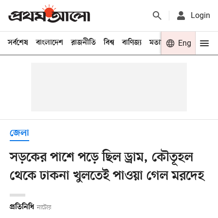
Login
সর্বশেষ
বাংলাদেশ
রাজনীতি
বিশ্ব
বাণিজ্য
মতামত
খেলা
Eng
বিনো
জেলা
সড়কের পাশে পড়ে ছিল ড্রাম, কৌতূহল
থেকে ঢাকনা খুলতেই পাওয়া গেল মরদেহ
প্রতিনিধি
নাটোর