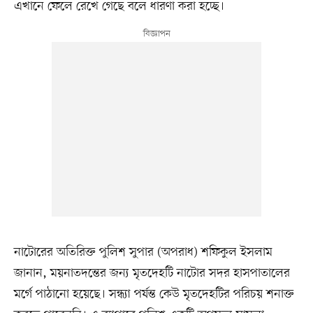
এখানে ফেলে রেখে গেছে বলে ধারণা করা হচ্ছে।
নাটোরের অতিরিক্ত পুলিশ সুপার (অপরাধ) শফিকুল ইসলাম
জানান, ময়নাতদন্তের জন্য মৃতদেহটি নাটোর সদর হাসপাতালের
মর্গে পাঠানো হয়েছে। সন্ধ্যা পর্যন্ত কেউ মৃতদেহটির পরিচয় শনাক্ত