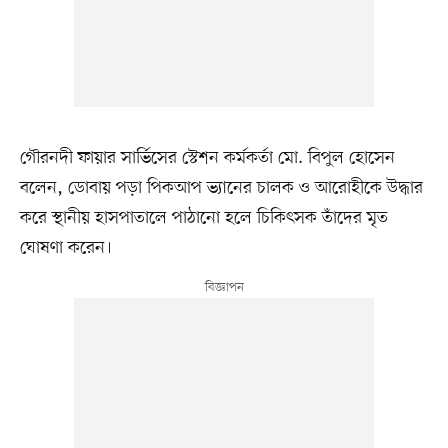
গৌরনদী ফায়ার সার্ভিসের স্টেশন কর্মকর্তা মো. বিপুল হোসেন
বলেন, ডোবায় পড়া পিকআপ ভ্যানের চালক ও আরোহীকে উদ্ধার
করে স্থানীয় হাসপাতালে পাঠানো হলে চিকিৎসক তাঁদের মৃত
ঘোষণা করেন।