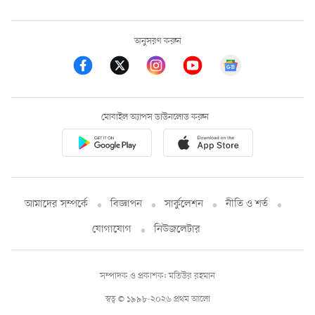
অনুসরণ করুন
মোবাইল অ্যাপস ডাউনলোড করুন
আমাদের সম্পর্কে
বিজ্ঞাপন
সার্কুলেশন
নীতি ও শর্ত
যোগাযোগ
নিউজলেটার
সম্পাদক ও প্রকাশক: মতিউর রহমান
স্বত্ব © ১৯৯৮-২০২৬ প্রথম আলো