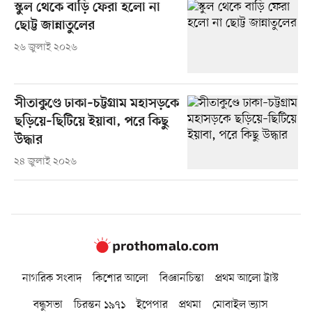
স্কুল থেকে বাড়ি ফেরা হলো না
ছোট্ট জান্নাতুলের
২৬ জুলাই ২০২৬
সীতাকুণ্ডে ঢাকা–চট্টগ্রাম মহাসড়কে
ছড়িয়ে–ছিটিয়ে ইয়াবা, পরে কিছু
উদ্ধার
২৪ জুলাই ২০২৬
নাগরিক সংবাদ
কিশোর আলো
বিজ্ঞানচিন্তা
প্রথম আলো ট্রাস্ট
বন্ধুসভা
চিরন্তন ১৯৭১
ইপেপার
প্রথমা
মোবাইল ভ্যাস