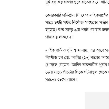
দুই বন্ধু কক্সবাজার ঘুরে রাতের বাসে বা
বেসরকারি প্রতিষ্ঠান সি-সেফ লাইফগার্ডে
সাড়ে ছয়টা পর্যন্ত নিখোঁজ সায়েমের সন্ধ
হয়েছে। রাত সাড়ে ৯টা পর্যন্ত জোয়ার চলব
পাহারায় থাকবেন।
লাইফ গার্ড ও পুলিশ জানায়, এর আগে 
নিখোঁজ হন মো. আবির (১৮) নামের আরেক পর
গোসলে নেমেন। আবির রাজধানীর পুরান ঢাক
ভোর সাড়ে পাঁচটার দিকে ঘটনাস্থল থেকে
মরদেহ ভেসে আসে।