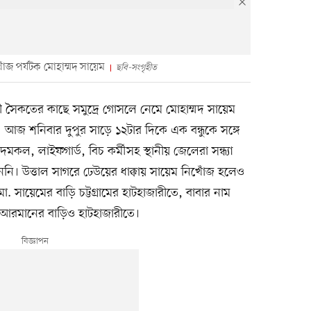
ঁজ পর্যটক মোহাম্মদ সায়েম
ছবি-সংগৃহীত
ী সৈকতের কাছে সমুদ্রে গোসলে নেমে মোহাম্মদ সায়েম
আজ শনিবার দুপুর সাড়ে ১২টার দিকে এক বন্ধুকে সঙ্গে
ল, লাইফগার্ড, বিচ কর্মীসহ স্থানীয় জেলেরা সন্ধ্যা
 পাননি। উত্তাল সাগরে ঢেউয়ের ধাক্কায় সায়েম নিখোঁজ হলেও
 সায়েমের বাড়ি চট্টগ্রামের হাটহাজারীতে, বাবার নাম
ো. আরমানের বাড়িও হাটহাজারীতে।