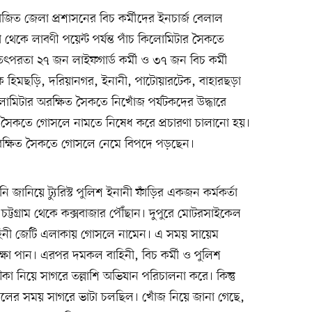
োজিত জেলা প্রশাসনের বিচ কর্মীদের ইনচার্জ বেলাল
থেকে লাবণী পয়েন্ট পর্যন্ত পাঁচ কিলোমিটার সৈকতে
তৎপরতা ২৭ জন লাইফগার্ড কর্মী ও ৩৭ জন বিচ কর্মী
কে হিমছড়ি, দরিয়ানগর, ইনানী, পাটোয়ারটেক, বাহারছড়া
লোমিটার অরক্ষিত সৈকতে নিখোঁজ পর্যটকদের উদ্ধারে
 সৈকতে গোসলে নামতে নিষেধ করে প্রচারণা চালানো হয়।
রে অরক্ষিত সৈকতে গোসলে নেমে বিপদে পড়ছেন।
েনি জানিয়ে ট্যুরিস্ট পুলিশ ইনানী ফাঁড়ির একজন কর্মকর্তা
চট্টগ্রাম থেকে কক্সবাজার পৌঁছান। দুপুরে মোটরসাইকেল
বাহিনী জেটি এলাকায় গোসলে নামেন। এ সময় সায়েম
ক্ষা পান। এরপর দমকল বাহিনী, বিচ কর্মী ও পুলিশ
 নিয়ে সাগরে তল্লাশি অভিযান পরিচালনা করে। কিন্তু
 গোসলের সময় সাগরে ভাটা চলছিল। খোঁজ নিয়ে জানা গেছে,