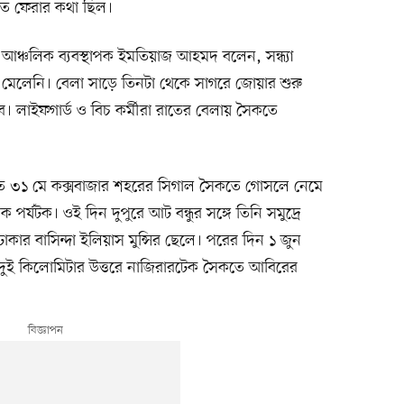
ড়িতে ফেরার কথা ছিল।
র আঞ্চলিক ব্যবস্থাপক ইমতিয়াজ আহমদ বলেন, সন্ধ্যা
ান মেলেনি। বেলা সাড়ে তিনটা থেকে সাগরে জোয়ার শুরু
ে। লাইফগার্ড ও বিচ কর্মীরা রাতের বেলায় সৈকতে
গত ৩১ মে কক্সবাজার শহরের সিগাল সৈকতে গোসলে নেমে
্যটক। ওই দিন দুপুরে আট বন্ধুর সঙ্গে তিনি সমুদ্রে
ার বাসিন্দা ইলিয়াস মুন্সির ছেলে। পরের দিন ১ জুন
 দুই কিলোমিটার উত্তরে নাজিরারটেক সৈকতে আবিরের