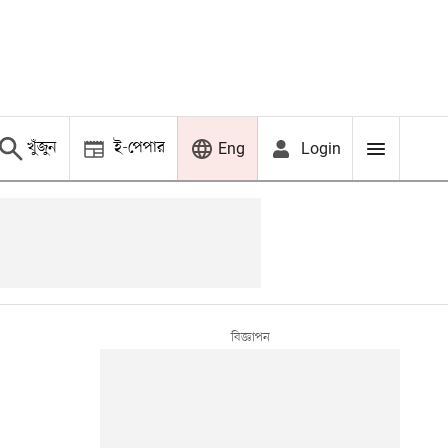
খুঁজুন
ই-পেপার
Login
Eng