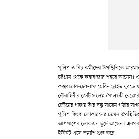
পুলিশ ও বিচ কর্মীদের উপস্থিতিতে আরমান
চট্টগ্রাম থেকে কক্সবাজার শহরে আসেন
কক্সবাজার-টেকনাফ মেরিন ড্রাইভ ঘুরতে 
নৌবাহিনীর জেটি সংলগ্ন (পালংকী রেস্ত
ঢেউয়ের ধাক্কায় তাঁর বন্ধু সায়েম গভীর 
পুলিশ কিংবা লোকজনের তেমন উপস্থিতিও 
আশপাশের লোকজন ছুটে আসেন। এরপর স্থ
ইউনিট এসে তল্লাশি শুরু করে।