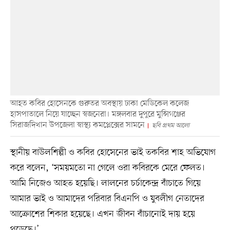
আহত কবির হোসেনকে গুরুতর অবস্থায় ঢাকা মেডিকেল কলেজ
হাসপাতালে নিয়ে যাচ্ছেন স্বজনেরা। মঙ্গলবার দুপুরে মুন্সিগঞ্জের
সিরাজদিখান উপজেলা স্বাস্থ্য কমপ্লেক্সের সামনে
ছবি প্রথম আলো
স্থানীয় বাউলশিল্পী ও কবির হোসেনের ভাই তকবির শাহ অভিযোগ
করে বলেন, ‘সময়মতো না গেলে ওরা কবিরকে মেরে ফেলত।
আমি নিজেও আহত হয়েছি। লালনের চর্চাকেন্দ্র বাঁচাতে গিয়ে
আমার ভাই ও আমাদের পরিবার বিএনপি ও যুবলীগ নেতাদের
আক্রোশের শিকার হয়েছে। এখন জীবন বাঁচানোই দায় হয়ে
পড়েছে।’