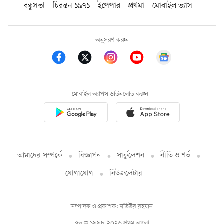
বন্ধুসভা
চিরন্তন ১৯৭১
ইপেপার
প্রথমা
মোবাইল ভ্যাস
অনুসরণ করুন
মোবাইল অ্যাপস ডাউনলোড করুন
আমাদের সম্পর্কে
বিজ্ঞাপন
সার্কুলেশন
নীতি ও শর্ত
যোগাযোগ
নিউজলেটার
সম্পাদক ও প্রকাশক: মতিউর রহমান
স্বত্ব © ১৯৯৮-২০২৬ প্রথম আলো