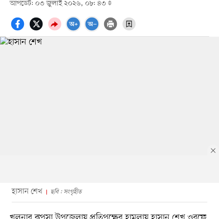
আপডেট: ০৩ জুলাই ২০২৬, ০৮: ৪৩
হাসান শেখ
ছবি : সংগৃহীত
খুলনার রূপসা উপজেলায় প্রতিপক্ষের হামলায় হাসান শেখ ওরফে