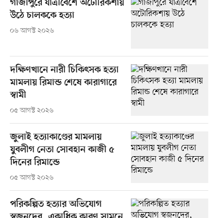
গাজীপুরে যাত্রীবেশে অটোরিকশায়
উঠে চালককে হত্যা
০৬ আগস্ট ২০২৬
দক্ষিণখানে নারী চিকিৎসক হত্যা
মামলায় রিমান্ড শেষে কারাগারে
স্বামী
০৫ আগস্ট ২০২৬
জুলাই হত্যাকাণ্ডের মামলায়
যুবলীগ নেতা সোবহান কাজী ৫
দিনের রিমান্ডে
০৫ আগস্ট ২০২৬
পরিকল্পিত হত্যার অভিযোগ
স্বজনদের, একাধিক কারণ সামনে