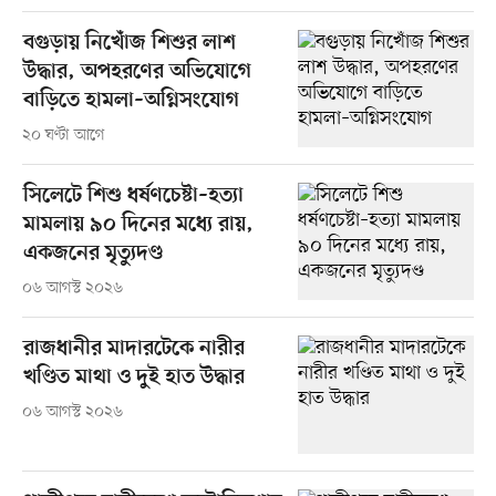
বগুড়ায় নিখোঁজ শিশুর লাশ
উদ্ধার, অপহরণের অভিযোগে
বাড়িতে হামলা–অগ্নিসংযোগ
২০ ঘণ্টা আগে
সিলেটে শিশু ধর্ষণচেষ্টা–হত্যা
মামলায় ৯০ দিনের মধ্যে রায়,
একজনের মৃত্যুদণ্ড
০৬ আগস্ট ২০২৬
রাজধানীর মাদারটেকে নারীর
খণ্ডিত মাথা ও দুই হাত উদ্ধার
০৬ আগস্ট ২০২৬