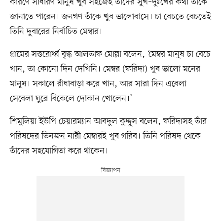
কারণে সাধারণ মানুষ খুব সহজেই তাঁদের সুখ–দুঃখের কথা তাঁকে
জানাতে পারেন। জনগণ তাঁকে খুব ভালোবাসে। চা বেচতে বেচতেই
তিনি দুবারের নির্বাচিত মেম্বার।
গ্রামের সত্তরোর্ধ্ব বৃদ্ধ আলতাফ মোল্লা বলেন, ‘মেম্বর মানুষ চা বেচে
খান, তা কোনো দিন দেখিনি। মেম্বর (ফরিদা) খুব ভালো মনের
মানুষ। সকালে রাঁধাবাড়া করে খান, আর সারা দিন এবেলা
সেবেলা ঘুরে বিকেলে দোকান খোলেন।’
শিমুলিয়া ইউপি চেয়ারম্যান আবদুল কুদ্দুস বলেন, ফরিদাসহ তাঁর
পরিষদের তিনজন নারী মেম্বারই খুব গরিব। তিনি পরিষদ থেকে
তাঁদের সহযোগিতা করে থাকেন।