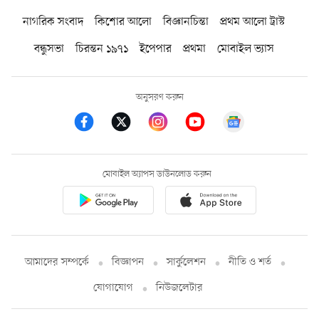
নাগরিক সংবাদ
কিশোর আলো
বিজ্ঞানচিন্তা
প্রথম আলো ট্রাস্ট
বন্ধুসভা
চিরন্তন ১৯৭১
ইপেপার
প্রথমা
মোবাইল ভ্যাস
অনুসরণ করুন
মোবাইল অ্যাপস ডাউনলোড করুন
আমাদের সম্পর্কে
বিজ্ঞাপন
সার্কুলেশন
নীতি ও শর্ত
যোগাযোগ
নিউজলেটার