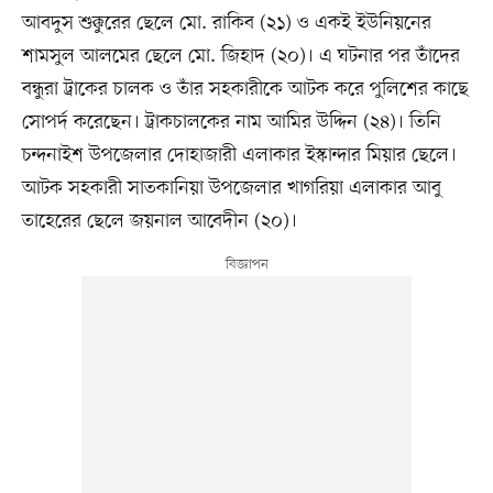
আবদুস শুক্কুরের ছেলে মো. রাকিব (২১) ও একই ইউনিয়নের
শামসুল আলমের ছেলে মো. জিহাদ (২০)। এ ঘটনার পর তাঁদের
বন্ধুরা ট্রাকের চালক ও তাঁর সহকারীকে আটক করে পুলিশের কাছে
সোপর্দ করেছেন। ট্রাকচালকের নাম আমির উদ্দিন (২৪)। তিনি
চন্দনাইশ উপজেলার দোহাজারী এলাকার ইস্কান্দার মিয়ার ছেলে।
আটক সহকারী সাতকানিয়া উপজেলার খাগরিয়া এলাকার আবু
তাহেরের ছেলে জয়নাল আবেদীন (২০)।