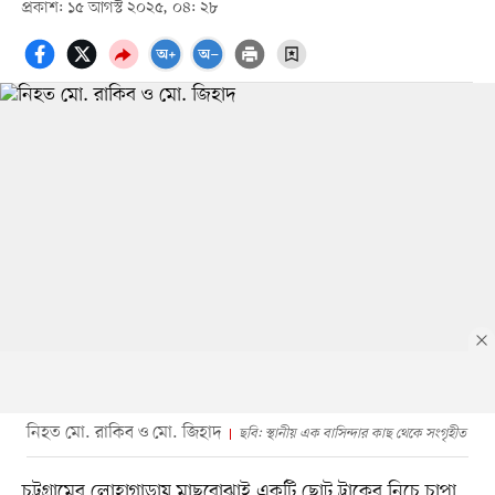
প্রকাশ: ১৫ আগস্ট ২০২৫, ০৪: ২৮
নিহত মো. রাকিব ও মো. জিহাদ
ছবি: স্থানীয় এক বাসিন্দার কাছ থেকে সংগৃহীত
চট্টগ্রামের লোহাগাড়ায় মাছবোঝাই একটি ছোট ট্রাকের নিচে চাপা