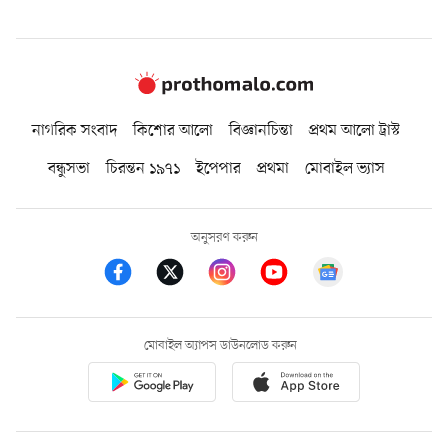
নাগরিক সংবাদ
কিশোর আলো
বিজ্ঞানচিন্তা
প্রথম আলো ট্রাস্ট
বন্ধুসভা
চিরন্তন ১৯৭১
ইপেপার
প্রথমা
মোবাইল ভ্যাস
অনুসরণ করুন
মোবাইল অ্যাপস ডাউনলোড করুন