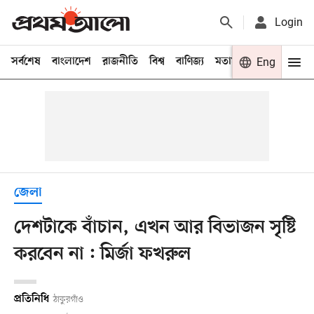
Login
সর্বশেষ
বাংলাদেশ
রাজনীতি
বিশ্ব
বাণিজ্য
মতামত
খেলা
Eng
বিনো
জেলা
দেশটাকে বাঁচান, এখন আর বিভাজন সৃষ্টি
করবেন না : মির্জা ফখরুল
প্রতিনিধি
ঠাকুরগাঁও