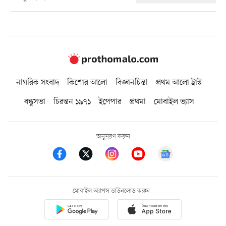
নাগরিক সংবাদ
কিশোর আলো
বিজ্ঞানচিন্তা
প্রথম আলো ট্রাস্ট
বন্ধুসভা
চিরন্তন ১৯৭১
ইপেপার
প্রথমা
মোবাইল ভ্যাস
অনুসরণ করুন
মোবাইল অ্যাপস ডাউনলোড করুন