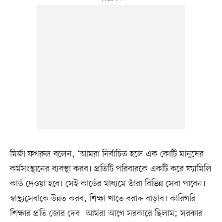
মির্জা ফখরুল বলেন, ‘আমরা নির্বাচিত হলে এক কোটি মানুষের
কর্মসংস্থানের ব্যবস্থা করব। প্রতিটি পরিবারকে একটি করে ফ্যামিলি
কার্ড দেওয়া হবে। সেই কার্ডের মাধ্যমে তাঁরা বিভিন্ন সেবা পাবেন।
স্বাস্থ্যসেবাকে উন্নত করব, শিক্ষা খাতে বরাদ্দ বাড়াব। কারিগরি
শিক্ষার প্রতি জোর দেব। আমরা আগে সরকারে ছিলাম; সরকার