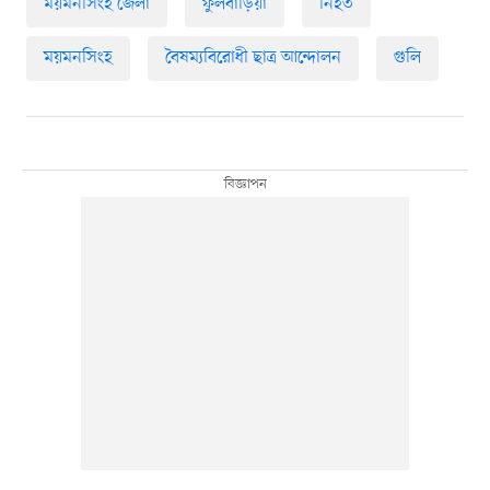
ময়মনসিংহ জেলা
ফুলবাড়িয়া
নিহত
ময়মনসিংহ
বৈষম্যবিরোধী ছাত্র আন্দোলন
গুলি