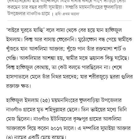
বৈষম্যবিরোধী ছাত্র আন্দোলনে নিহত বাবার কবরে পাশে দাঁড়িয়ে দোয়া
করছেন চার বছর বয়সী সুমাইয়া। সম্প্রতি ময়মনসিংহের ফুলবাড়িয়া
উপজেলার নাওগাঁও গ্রামে
ছবি: প্রথম আলো
‘বাইরে ঘুরতে যাচ্ছি’ বলে বাসা থেকে বের হয়ে যান হাফিজুল
ইসলাম। কিন্তু আর বাসায় ফেরেননি। মুঠোফোন বন্ধ পেয়ে স্বামীকে
খুঁজতে যান আকলিমা আক্তার; খুঁজে পান তাঁর রক্তমাখা শার্ট ও
গেঞ্জি। আকলিমার আশঙ্কা হয়, স্বামীর সঙ্গে ভয়ানক কিছু ঘটেছে।
কিন্তু হাফিজুল কোথায়, তা কেউ বলতে পারছিলেন না। শেষে
হাসপাতালে মেলে তাঁর নিথর মরদেহ; যার শরীরজুড়ে ছররা গুলির
রক্তাক্ত ক্ষত।
হাফিজুল ইসলাম (২৫) ময়মনসিংহের ফুলবাড়িয়া উপজেলার
নাওগাঁও গ্রামের মৃত শহিদুল্লাহর ছেলে। তিন ভাইয়ের মধ্যে তিনি
মেজ ছিলেন। নাওগাঁও ইউনিয়নের কৃষ্ণপুর গ্রামের আকলিমা
আক্তারকে বিয়ে করেন ২০১৭ সালে। এ দম্পতির সুমাইয়া আক্তার
(৪) নামের একটি মেয়ে রয়েছে।