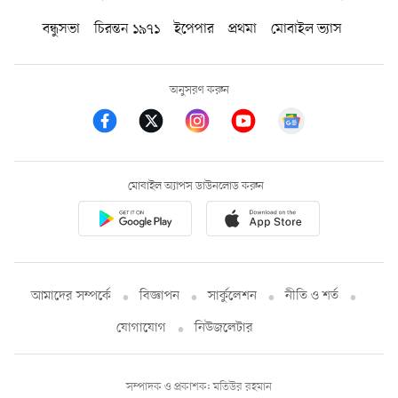
বন্ধুসভা
চিরন্তন ১৯৭১
ইপেপার
প্রথমা
মোবাইল ভ্যাস
অনুসরণ করুন
মোবাইল অ্যাপস ডাউনলোড করুন
আমাদের সম্পর্কে
বিজ্ঞাপন
সার্কুলেশন
নীতি ও শর্ত
যোগাযোগ
নিউজলেটার
সম্পাদক ও প্রকাশক: মতিউর রহমান