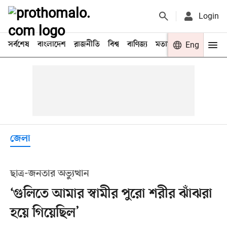
Login
সর্বশেষ
বাংলাদেশ
রাজনীতি
বিশ্ব
বাণিজ্য
মতামত
খেলা
Eng
বিনো
জেলা
ছাত্র-জনতার অভ্যুত্থান
‘গুলিতে আমার স্বামীর পুরো শরীর ঝাঁঝরা
হয়ে গিয়েছিল’