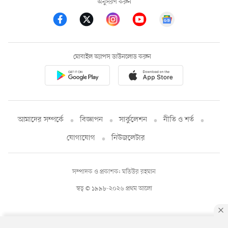
অনুসরণ করুন
মোবাইল অ্যাপস ডাউনলোড করুন
আমাদের সম্পর্কে
বিজ্ঞাপন
সার্কুলেশন
নীতি ও শর্ত
যোগাযোগ
নিউজলেটার
সম্পাদক ও প্রকাশক: মতিউর রহমান
স্বত্ব © ১৯৯৮-২০২৬ প্রথম আলো