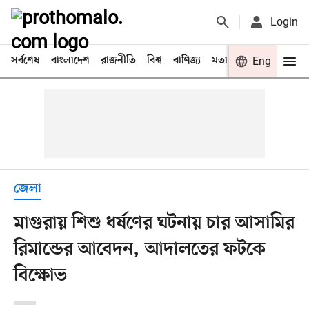
Login
সর্বশেষ
বাংলাদেশ
রাজনীতি
বিশ্ব
বাণিজ্য
মতামত
খেলা
Eng
বিনো
জেলা
মাগুরায় শিশু ধর্ষণের ঘটনায় চার আসামির
রিমান্ডের আবেদন, আদালতের ফটকে
বিক্ষোভ