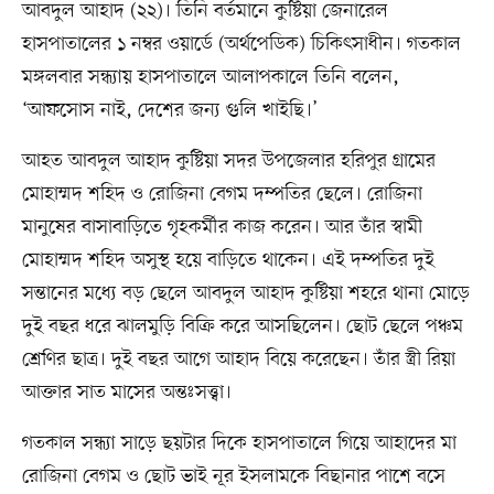
আবদুল আহাদ (২২)। তিনি বর্তমানে কুষ্টিয়া জেনারেল
হাসপাতালের ১ নম্বর ওয়ার্ডে (অর্থপেডিক) চিকিৎসাধীন। গতকাল
মঙ্গলবার সন্ধ্যায় হাসপাতালে আলাপকালে তিনি বলেন,
‘আফসোস নাই, দেশের জন্য গুলি খাইছি।’
আহত আবদুল আহাদ কুষ্টিয়া সদর উপজেলার হরিপুর গ্রামের
মোহাম্মদ শহিদ ও রোজিনা বেগম দম্পতির ছেলে। রোজিনা
মানুষের বাসাবাড়িতে গৃহকর্মীর কাজ করেন। আর তাঁর স্বামী
মোহাম্মদ শহিদ অসুস্থ হয়ে বাড়িতে থাকেন। এই দম্পতির দুই
সন্তানের মধ্যে বড় ছেলে আবদুল আহাদ কুষ্টিয়া শহরে থানা মোড়ে
দুই বছর ধরে ঝালমুড়ি বিক্রি করে আসছিলেন। ছোট ছেলে পঞ্চম
শ্রেণির ছাত্র। দুই বছর আগে আহাদ বিয়ে করেছেন। তাঁর স্ত্রী রিয়া
আক্তার সাত মাসের অন্তঃসত্ত্বা।
গতকাল সন্ধ্যা সাড়ে ছয়টার দিকে হাসপাতালে গিয়ে আহাদের মা
রোজিনা বেগম ও ছোট ভাই নূর ইসলামকে বিছানার পাশে বসে