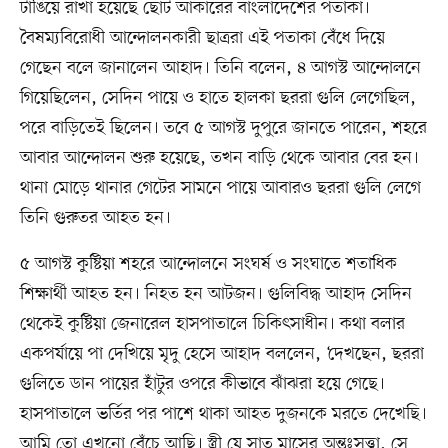
টাঙিয়ে রাখা হয়েছে ছোট আকারের বাংলাদেশের পতাকা।
বৈষম্যবিরোধী আন্দোলনকারী ছাত্ররা এই পতাকা বেঁধে দিয়ে
গেছেন বলে জানালেন আহাদ। তিনি বলেন, ৪ আগস্ট আন্দোলনে
গিয়েছিলেন, সেদিন পায়ে ও হাতে হালকা ছররা গুলি লেগেছিল,
পরে বাড়িতেই ছিলেন। তবে ৫ আগস্ট দুপুরে জানতে পারেন, শহরে
আবার আন্দোলন শুরু হয়েছে, তখন বাড়ি থেকে আবার বের হন।
থানা মোড়ে থানার গেটের সামনে পায়ে আবারও ছররা গুলি লেগে
তিনি গুরুতর আহত হন।
৫ আগস্ট কুষ্টিয়া শহরে আন্দোলনে সংঘর্ষ ও সংঘাতে শতাধিক
শিক্ষার্থী আহত হন। নিহত হন আটজন। গুলিবিদ্ধ আহাদ সেদিন
থেকেই কুষ্টিয়া জেনারেল হাসপাতালে চিকিৎসাধীন। কথা বলার
একপর্যায়ে পা দেখিয়ে মৃদু হেসে আহাদ বললেন, ‘দেখছেন, ছররা
গুলিতে ডান পায়ের হাঁটুর ওপরে কীভাবে ঝাঁঝরা হয়ে গেছে।
হাসপাতালে ভর্তির পর পাশে থাকা আহত দুজনকে মরতে দেখেছি।
আমি তো এখনো বেঁচে আছি। স্ত্রী যে সাত মাসের অন্তঃসত্ত্বা, সে