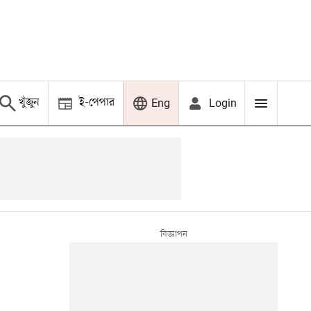
খুঁজুন
ই-পেপার
Login
Eng