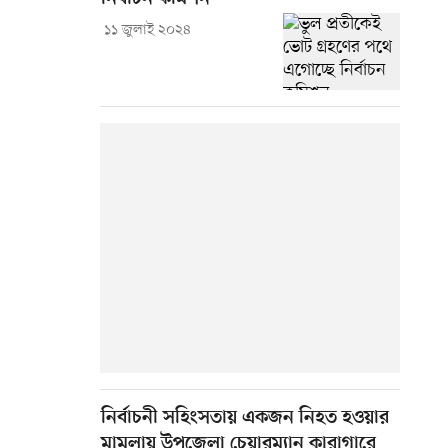
১১ জুলাই ২০২৪
নির্বাচনী সহিংসতায় একজন নিহত হওয়ার
মামলায় উপজেলা চেয়ারম্যান কারাগারে