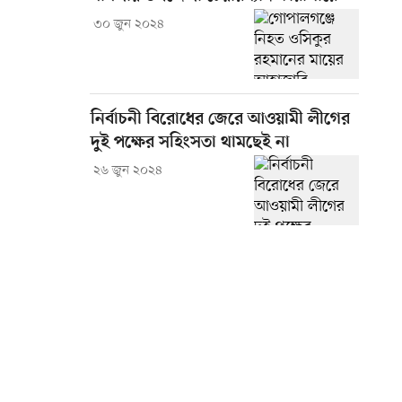
৩০ জুন ২০২৪
নির্বাচনী বিরোধের জেরে আওয়ামী লীগের
দুই পক্ষের সহিংসতা থামছেই না
২৬ জুন ২০২৪