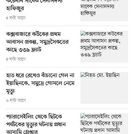
করেননি সাবেক সেনাসদস্য
হাফিজুর
৫ ঘণ্টা আগে
কক্সবাজারে কউকের প্রথম
আবাসন প্রকল্প, সমুদ্রসৈকতের
কাছে ৩৩৯ ফ্ল্যাট
৫ ঘণ্টা আগে
হাত ধরে রেখেও বাঁচানো গেল না
ইয়াছিনকে, সমুদ্রে গোসলে নেমে
মৃত্যু
৬ ঘণ্টা আগে
প্যারাসেইলিং থেকে ছিটকে
পর্যটকের মৃত্যুর ঘটনায় প্রধান
আসামি গ্রেপ্তার