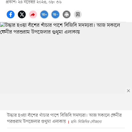
প্রকাশ: ২৪ নভেম্বর ২০২৫, ০৮: ৩৬
উদ্ধার হওয়া বাঁশের খাঁচার পাশে বিজিবি সদস্যরা। আজ সকালে ফেনীর
পরশুরাম উপজেলার গুথুমা এলাকায়
ছবি: বিজিবির সৌজন্যে