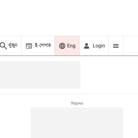
খুঁজুন
ই-পেপার
Login
Eng