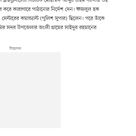
্রাইব্যুনালের বিচারক মোহাম্মদ আব্দুর রহিম বরখাস্ত ওই
জুর করে কারাগারে পাঠানোর নির্দেশ দেন। ফজলুল হক
 সেন্টারের কমান্ড্যান্ট (পুলিশ সুপার) ছিলেন। পরে তাঁকে
াটোর সদর উপজেলার জংলী গ্রামের সাইদুর রহমানের