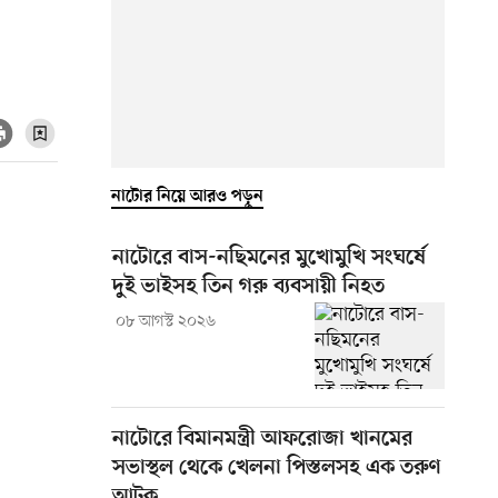
নাটোর নিয়ে আরও পড়ুন
নাটোরে বাস-নছিমনের মুখোমুখি সংঘর্ষে
দুই ভাইসহ তিন গরু ব্যবসায়ী নিহত
০৮ আগস্ট ২০২৬
নাটোরে বিমানমন্ত্রী আফরোজা খানমের
সভাস্থল থেকে খেলনা পিস্তলসহ এক তরুণ
আটক