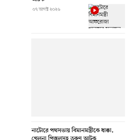
০৭ আগস্ট ২০২৬
নাটোরে পথসভায় বিমানমন্ত্রীকে ধাক্কা,
খেলনা পিস্তলসহ তরুণ আটক