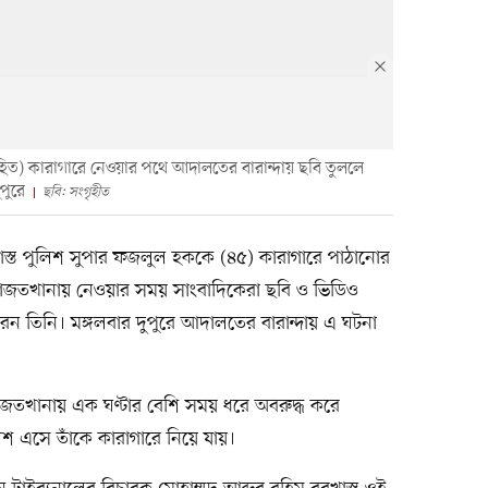
িহিত) কারাগারে নেওয়ার পথে আদালতের বারান্দায় ছবি তুললে
পুরে
ছবি: সংগৃহীত
বরখাস্ত পুলিশ সুপার ফজলুল হককে (৪৫) কারাগারে পাঠানোর
তখানায় নেওয়ার সময় সাংবাদিকেরা ছবি ও ভিডিও
ন তিনি। মঙ্গলবার দুপুরে আদালতের বারান্দায় এ ঘটনা
হাজতখানায় এক ঘণ্টার বেশি সময় ধরে অবরুদ্ধ করে
িশ এসে তাঁকে কারাগারে নিয়ে যায়।