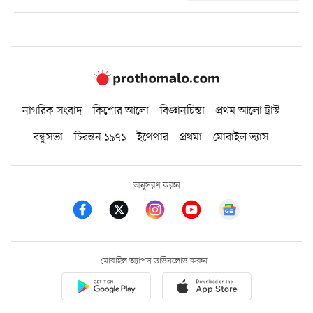
নাগরিক সংবাদ
কিশোর আলো
বিজ্ঞানচিন্তা
প্রথম আলো ট্রাস্ট
বন্ধুসভা
চিরন্তন ১৯৭১
ইপেপার
প্রথমা
মোবাইল ভ্যাস
অনুসরণ করুন
মোবাইল অ্যাপস ডাউনলোড করুন