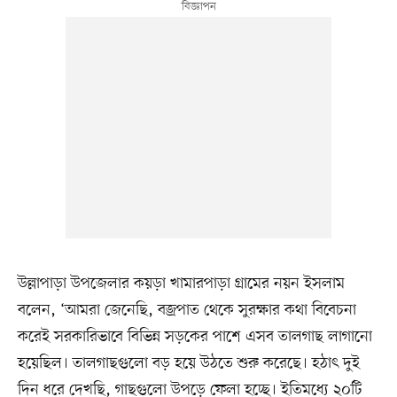
উল্লাপাড়া উপজেলার কয়ড়া খামারপাড়া গ্রামের নয়ন ইসলাম
বলেন, ‘আমরা জেনেছি, বজ্রপাত থেকে সুরক্ষার কথা বিবেচনা
করেই সরকারিভাবে বিভিন্ন সড়কের পাশে এসব তালগাছ লাগানো
হয়েছিল। তালগাছগুলো বড় হয়ে উঠতে শুরু করেছে। হঠাৎ দুই
দিন ধরে দেখছি, গাছগুলো উপড়ে ফেলা হচ্ছে। ইতিমধ্যে ২০টি