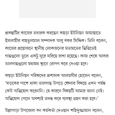
প্রকল্পটির কাজের তদারক করছেন কয়ড়া ইউনিয়ন জামায়াতে
ইসলামীর বায়তুলমাল সম্পাদক আবু বকর সিদ্দিক। তিনি বলেন,
কাজের প্রয়োজনে স্থানীয় লোকজনের মতামতের ভিত্তিতেই
গাছগুলো তুলে একটু দূরে সরিয়ে রাখা হয়েছে। কাজ শেষে আবার
তালগাছগুলো যথাযথ স্থানে রোপণ করে দেওয়া হবে।
কয়ড়া ইউনিয়ন পরিষদের প্রশাসক আলমগীর হোসেন বলেন,
‘সড়কের পাশে থাকা তালগাছ উপড়ে ফেলার বিষয়ে এখন পর্যন্ত
কেউ অভিযোগ করেননি। যে কারণে বিষয়টি আমার জানা নেই।
অভিযোগ পেলে অবশ্যই তদন্ত করে ব্যবস্থা গ্রহণ করা হবে।’
উল্লাপাড়া উপজেলা বন কর্মকর্তা দেওয়ান শহিদুজ্জামান বলেন,