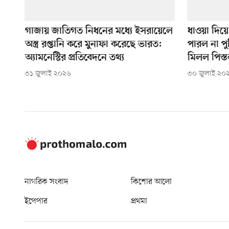
গাজায় জাতিগত নিধনের মধ্যে ইসরায়েলে
ধাওয়া দিয়
অস্ত্র রপ্তানি করে মুনাফা করেছে ভারত:
পারল না পু
অ্যামনেস্টির প্রতিবেদনে তথ্য
মিলল পিস্
৩১ জুলাই ২০২৬
৩০ জুলাই ২০
নাগরিক সংবাদ
কিশোর আলো
ইপেপার
প্রথমা