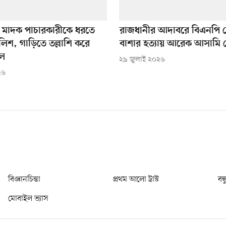
ে মাদক পাচারকারীকে ধরতে
রাজধানীর আদাবরে বিএনপি 
লিশ, গাড়িতে তল্লাশি করে
বাশার হত্যায় আরেক আসামি গ্র
তল
২৯ জুলাই ২০২৬
২৬
বিজ্ঞানচিন্তা
প্রথম আলো ট্রাস্ট
বন্
মোবাইল ভ্যাস