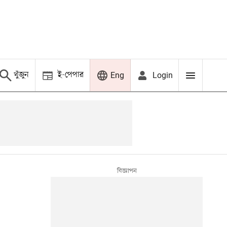
খুঁজুন
ই-পেপার
Login
Eng