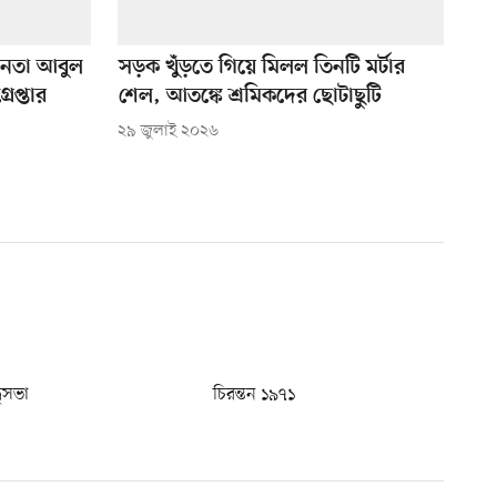
নেতা আবুল
সড়ক খুঁড়তে গিয়ে মিলল তিনটি মর্টার
েপ্তার
শেল, আতঙ্কে শ্রমিকদের ছোটাছুটি
২৯ জুলাই ২০২৬
ধুসভা
চিরন্তন ১৯৭১