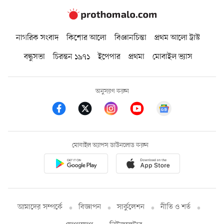
নাগরিক সংবাদ
কিশোর আলো
বিজ্ঞানচিন্তা
প্রথম আলো ট্রাস্ট
বন্ধুসভা
চিরন্তন ১৯৭১
ইপেপার
প্রথমা
মোবাইল ভ্যাস
অনুসরণ করুন
মোবাইল অ্যাপস ডাউনলোড করুন
আমাদের সম্পর্কে
বিজ্ঞাপন
সার্কুলেশন
নীতি ও শর্ত