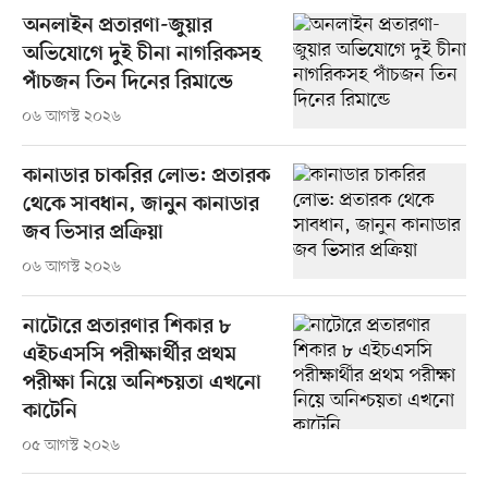
অনলাইন প্রতারণা-জুয়ার
অভিযোগে দুই চীনা নাগরিকসহ
পাঁচজন তিন দিনের রিমান্ডে
০৬ আগস্ট ২০২৬
কানাডার চাকরির লোভ: প্রতারক
থেকে সাবধান, জানুন কানাডার
জব ভিসার প্রক্রিয়া
০৬ আগস্ট ২০২৬
নাটোরে প্রতারণার শিকার ৮
এইচএসসি পরীক্ষার্থীর প্রথম
পরীক্ষা নিয়ে অনিশ্চয়তা এখনো
কাটেনি
০৫ আগস্ট ২০২৬