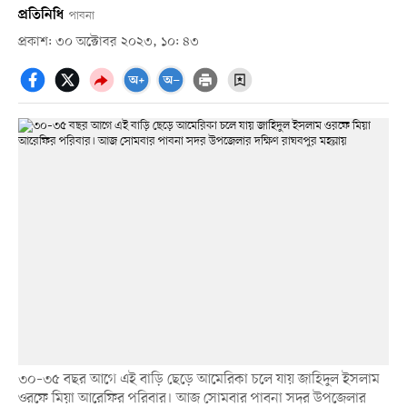
প্রতিনিধি
পাবনা
প্রকাশ: ৩০ অক্টোবর ২০২৩, ১০: ৪৩
৩০–৩৫ বছর আগে এই বাড়ি ছেড়ে আমেরিকা চলে যায় জাহিদুল ইসলাম
ওরফে মিয়া আরেফির পরিবার। আজ সোমবার পাবনা সদর উপজেলার