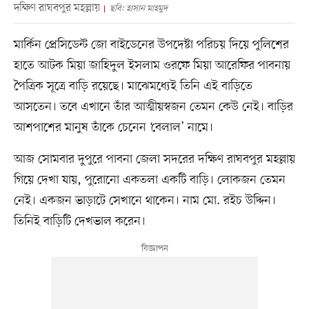
দক্ষিণ রাঘবপুর মহল্লায়
ছবি: হাসান মাহমুদ
মার্কিন প্রেসিডেন্ট জো বাইডেনের উপদেষ্টা পরিচয় দিয়ে পুলিশের
হাতে আটক মিয়া জাহিদুল ইসলাম ওরফে মিয়া আরেফির পাবনায়
পৈত্রিক সূত্রে বাড়ি রয়েছে। মাঝেমধ্যেই তিনি এই বাড়িতে
আসতেন। তবে এখানে তাঁর আত্মীয়স্বজন তেমন কেউ নেই। বাড়ির
আশপাশের মানুষ তাঁকে চেনেন ‘বেলাল’ নামে।
আজ সোমবার দুপুরে পাবনা জেলা সদরের দক্ষিণ রাঘবপুর মহল্লায়
গিয়ে দেখা যায়, পুরোনো একতলা একটি বাড়ি। লোকজন তেমন
নেই। একজন ভাড়াটে সেখানে থাকেন। নাম মো. রইচ উদ্দিন।
তিনিই বাড়িটি দেখভাল করেন।