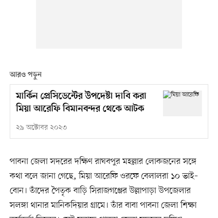
আরও পড়ুন
মার্কিন প্রেসিডেন্টের উপদেষ্টা দাবি করা
মিয়া আরেফি বিমানবন্দর থেকে আটক
২৯ অক্টোবর ২০২৩
পাবনা জেলা সদরের দক্ষিণ রাঘবপুর মহল্লার লোকজনের সঙ্গে
কথা বলে জানা গেছে, মিয়া আরেফি ওরফে বেলালরা ১০ ভাই–
বোন। তাঁদের পৈতৃক বাড়ি সিরাজগঞ্জের উল্লাপাড়া উপজেলার
সলঙ্গা থানার মানিকদিয়ার গ্রামে। তাঁর বাবা পাবনা জেলা শিক্ষা