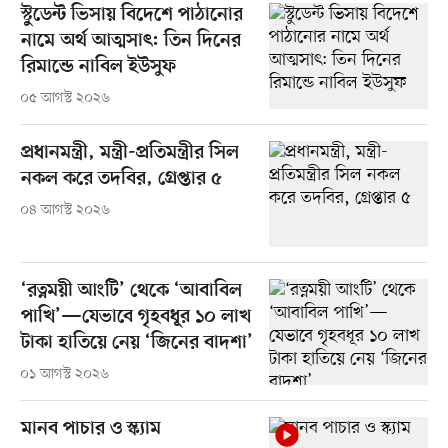
স্টুডেন্ট ভিসায় বিদেশে পাঠানোর
নামে অর্থ আত্মসাৎ: তিন দিনের
রিমান্ডে নাবিল ইউসুফ
০৫ আগস্ট ২০২৬
প্রধানমন্ত্রী, মন্ত্রী-প্রতিমন্ত্রীর সিল
নকল করে তদবির, গ্রেপ্তার ৫
০৪ আগস্ট ২০২৬
‘রত্নময়ী আংটি’ থেকে ‘আবাবিল
পাখি’—যেভাবে গৃহবধূর ১০ লাখ
টাকা হাতিয়ে নেয় ‘জিনের বাদশা’
০১ আগস্ট ২০২৬
মানব পাচার ও স্ক্যাম