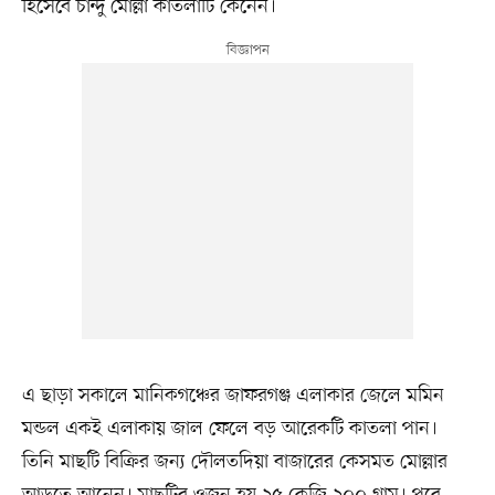
হিসেবে চান্দু মোল্লা কাতলাটি কেনেন।
এ ছাড়া সকালে মানিকগঞ্চের জাফরগঞ্জ এলাকার জেলে মমিন
মন্ডল একই এলাকায় জাল ফেলে বড় আরেকটি কাতলা পান।
তিনি মাছটি বিক্রির জন্য দৌলতদিয়া বাজারের কেসমত মোল্লার
আড়তে আনেন। মাছটির ওজন হয় ২৫ কেজি ২০০ গ্রাম। পরে