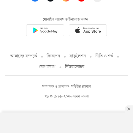
মোবাইল অ্যাপস ডাউনলোড করুন
আমাদের সম্পর্কে
বিজ্ঞাপন
সার্কুলেশন
নীতি ও শর্ত
যোগাযোগ
নিউজলেটার
সম্পাদক ও প্রকাশক: মতিউর রহমান
স্বত্ব © ১৯৯৮-২০২৬ প্রথম আলো
By using this site, you agree to our
Privacy Policy
.
OK