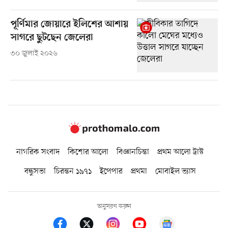
পূর্ণিমার জোয়ারে ইলিশের আশায়
সাগরে ছুটছেন জেলেরা
৩০ জুলাই ২০২৬
নাগরিক সংবাদ
কিশোর আলো
বিজ্ঞানচিন্তা
প্রথম আলো ট্রাস্ট
বন্ধুসভা
চিরন্তন ১৯৭১
ইপেপার
প্রথমা
মোবাইল ভ্যাস
অনুসরণ করুন