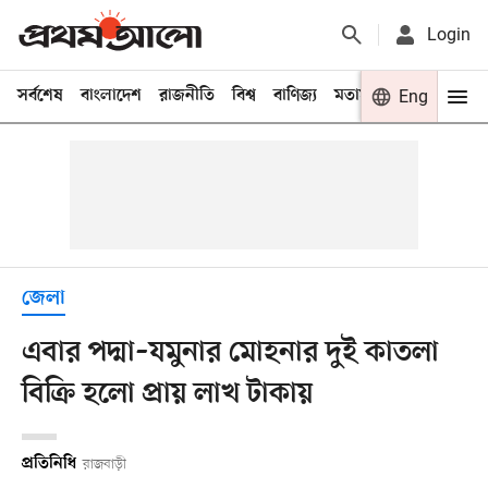
Login
সর্বশেষ
বাংলাদেশ
রাজনীতি
বিশ্ব
বাণিজ্য
মতামত
খেলা
Eng
বিনো
জেলা
এবার পদ্মা–যমুনার মোহনার দুই কাতলা
বিক্রি হলো প্রায় লাখ টাকায়
প্রতিনিধি
রাজবাড়ী