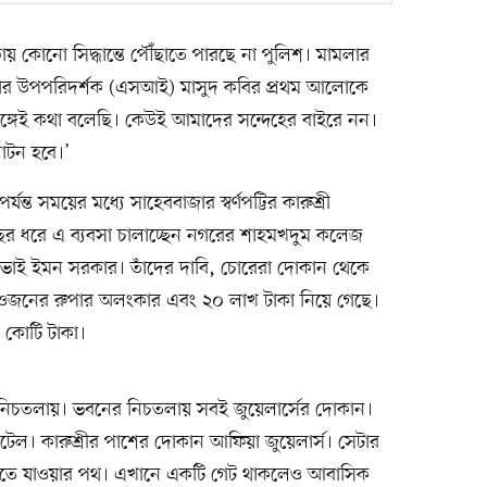
য় কোনো সিদ্ধান্তে পৌঁছাতে পারছে না পুলিশ। মামলার
থানার উপপরিদর্শক (এসআই) মাসুদ কবির প্রথম আলোকে
্গেই কথা বলেছি। কেউই আমাদের সন্দেহের বাইরে নন।
ঘাটন হবে।’
্ত সময়ের মধ্যে সাহেববাজার স্বর্ণপট্টির কারুশ্রী
০ বছর ধরে এ ব্যবসা চালাচ্ছেন নগরের শাহমখদুম কলেজ
োট ভাই ইমন সরকার। তাঁদের দাবি, চোরেরা দোকান থেকে
ভরি ওজনের রুপার অলংকার এবং ২০ লাখ টাকা নিয়ে গেছে।
 ৫ কোটি টাকা।
র নিচতলায়। ভবনের নিচতলায় সবই জুয়েলার্সের দোকান।
টেল। কারুশ্রীর পাশের দোকান আফিয়া জুয়েলার্স। সেটার
িতে যাওয়ার পথ। এখানে একটি গেট থাকলেও আবাসিক