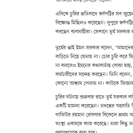
আপনারা সবই দেখতে পাবেন।’
এদিকে চুরির প্রতিবাদে স্বর্ণপট্টির সব জু
বিক্ষোভ মিছিলও করেছেন। দুপুরে স্বর্ণপট্ট
করছেন ব্যবসায়ীরা। সেখানে তূর্য সরকা
তূর্যের ভাই ইমন সরকার বলেন, ‘আমাদ
বাড়িতে নিয়ে যেতাম না। চোর চুরি করে স
না বললেও ইমনের কথাবার্তায় বোঝা যায়,
কর্মচারীদের সন্দেহ করছেন। তিনি বলেন,
কোনো আশ্বাস পেলাম না। কাউকে জিজ্ঞাস
চুরির ঘটনায় শুক্রবার রাতে তূর্য সরকার বা
একটি মামলা করেছেন। তদন্তের অগ্রগতি 
গাজিউর রহমান রোববার বিকেলে প্রথম
সংস্থা একসঙ্গে কাজ করেছে। তারা কিছু ত
গণমাধ্যমকে বলা হবে।