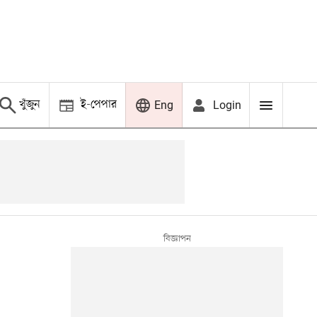
খুঁজুন
ই-পেপার
Login
Eng