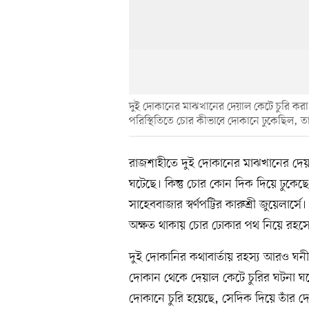
দুই দোকানের মাঝখানের দেয়াল কেটে চুরি কর
পরিস্থিতিতে চোর কীভাবে দোকানে ঢুকেছিল, তা
রাজশাহীতে দুই দোকানের মাঝখানের দেয়
ঘটেছে। কিন্তু চোর কোন দিক দিয়ে ঢুকেছে
সাহেববাজার স্বর্ণপট্টির কারুশ্রী জুয়েলা
অক্ষত থাকায় চোর ঢোকার পথ নিয়ে রহস্
দুই দোকানির কথাবার্তায় রহস্য আরও ঘনী
দোকান থেকে দেয়াল কেটে চুরির ঘটনা ঘট
দোকানে চুরি হয়েছে, সেদিক দিয়ে তাঁর 