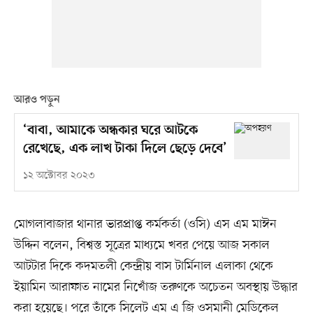
আরও পড়ুন
‘বাবা, আমাকে অন্ধকার ঘরে আটকে
রেখেছে, এক লাখ টাকা দিলে ছেড়ে দেবে’
১২ অক্টোবর ২০২৩
মোগলাবাজার থানার ভারপ্রাপ্ত কর্মকর্তা (ওসি) এস এম মাঈন
উদ্দিন বলেন, বিশ্বস্ত সূত্রের মাধ্যমে খবর পেয়ে আজ সকাল
আটটার দিকে কদমতলী কেন্দ্রীয় বাস টার্মিনাল এলাকা থেকে
ইয়ামিন আরাফাত নামের নিখোঁজ তরুণকে অচেতন অবস্থায় উদ্ধার
করা হয়েছে। পরে তাঁকে সিলেট এম এ জি ওসমানী মেডিকেল