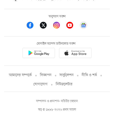
অনুসরণ করুন
মোবাইল অ্যাপস ডাউনলোড করুন
আমাদের সম্পর্কে
বিজ্ঞাপন
সার্কুলেশন
নীতি ও শর্ত
যোগাযোগ
নিউজলেটার
সম্পাদক ও প্রকাশক: মতিউর রহমান
স্বত্ব © ১৯৯৮-২০২৬ প্রথম আলো