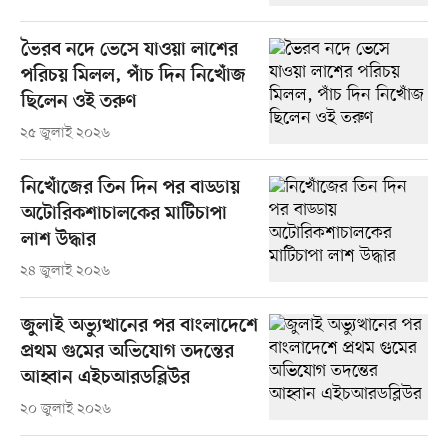
ভৈরব নদে ভেসে যাওয়া লাশের
পরিচয় মিলল, পাঁচ দিন নিখোঁজ
ছিলেন ওই তরুণ
২৫ জুলাই ২০২৬
নিখোঁজের তিন দিন পর বাড্ডায়
অটোরিকশাচালকের মাটিচাপা
লাশ উদ্ধার
২৪ জুলাই ২০২৬
জুলাই অভ্যুত্থানের পর বাংলাদেশে
প্রথম গুমের অভিযোগ তদন্তের
আহ্বান এইচআরডব্লিউর
২০ জুলাই ২০২৬