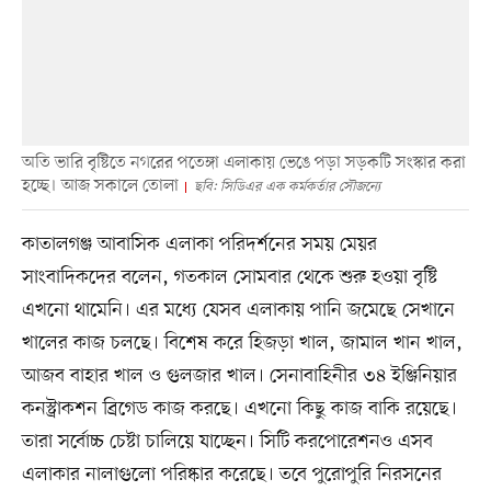
অতি ভারি বৃষ্টিতে নগরের পতেঙ্গা এলাকায় ভেঙে পড়া সড়কটি সংস্কার করা
হচ্ছে। আজ সকালে তোলা
ছবি: সিডিএর এক কর্মকর্তার সৌজন্যে
কাতালগঞ্জ আবাসিক এলাকা পরিদর্শনের সময় মেয়র
সাংবাদিকদের বলেন, গতকাল সোমবার থেকে শুরু হওয়া বৃষ্টি
এখনো থামেনি। এর মধ্যে যেসব এলাকায় পানি জমেছে সেখানে
খালের কাজ চলছে। বিশেষ করে হিজড়া খাল, জামাল খান খাল,
আজব বাহার খাল ও গুলজার খাল। সেনাবাহিনীর ৩৪ ইঞ্জিনিয়ার
কনস্ট্রাকশন ব্রিগেড কাজ করছে। এখনো কিছু কাজ বাকি রয়েছে।
তারা সর্বোচ্চ চেষ্টা চালিয়ে যাচ্ছেন। সিটি করপোরেশনও এসব
এলাকার নালাগুলো পরিষ্কার করেছে। তবে পুরোপুরি নিরসনের