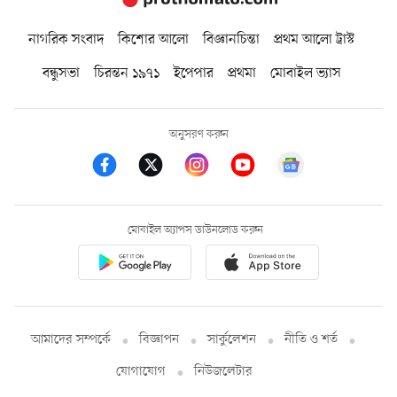
নাগরিক সংবাদ
কিশোর আলো
বিজ্ঞানচিন্তা
প্রথম আলো ট্রাস্ট
বন্ধুসভা
চিরন্তন ১৯৭১
ইপেপার
প্রথমা
মোবাইল ভ্যাস
অনুসরণ করুন
মোবাইল অ্যাপস ডাউনলোড করুন
আমাদের সম্পর্কে
বিজ্ঞাপন
সার্কুলেশন
নীতি ও শর্ত
যোগাযোগ
নিউজলেটার