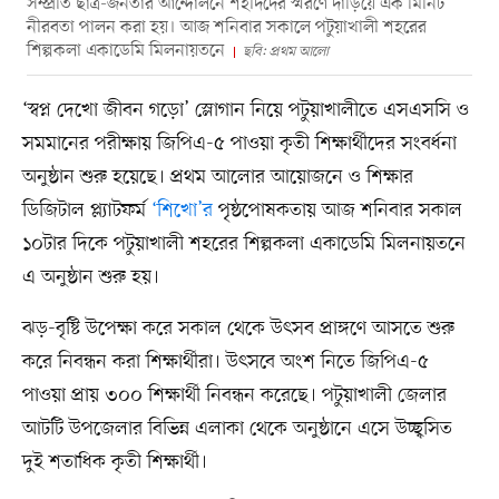
সম্প্রতি ছাত্র-জনতার আন্দোলনে শহীদদের স্মরণে দাঁড়িয়ে এক মিনিট
নীরবতা পালন করা হয়। আজ শনিবার সকালে পটুয়াখালী শহরের
শিল্পকলা একাডেমি মিলনায়তনে
ছবি: প্রথম আলো
‘স্বপ্ন দেখো জীবন গড়ো’ স্লোগান নিয়ে পটুয়াখালীতে এসএসসি ও
সমমানের পরীক্ষায় জিপিএ-৫ পাওয়া কৃতী শিক্ষার্থীদের সংবর্ধনা
অনুষ্ঠান শুরু হয়েছে। প্রথম আলোর আয়োজনে ও শিক্ষার
ডিজিটাল প্ল্যাটফর্ম
‘শিখো’র
পৃষ্ঠপোষকতায় আজ শনিবার সকাল
১০টার দিকে পটুয়াখালী শহরের শিল্পকলা একাডেমি মিলনায়তনে
এ অনুষ্ঠান শুরু হয়।
ঝড়-বৃষ্টি উপেক্ষা করে সকাল থেকে উৎসব প্রাঙ্গণে আসতে শুরু
করে নিবন্ধন করা শিক্ষার্থীরা। উৎসবে অংশ নিতে জিপিএ-৫
পাওয়া প্রায় ৩০০ শিক্ষার্থী নিবন্ধন করেছে। পটুয়াখালী জেলার
আটটি উপজেলার বিভিন্ন এলাকা থেকে অনুষ্ঠানে এসে উচ্ছ্বসিত
দুই শতাধিক কৃতী শিক্ষার্থী।