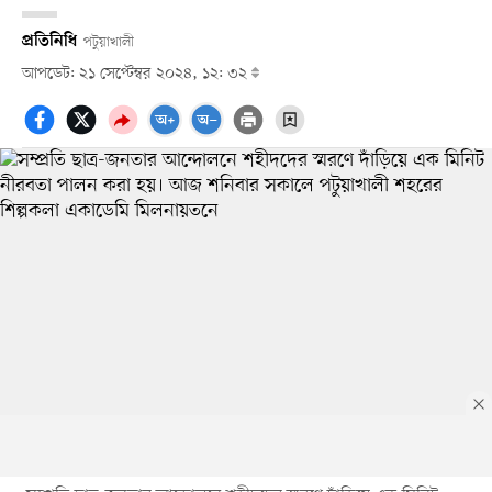
প্রতিনিধি
পটুয়াখালী
আপডেট: ২১ সেপ্টেম্বর ২০২৪, ১২: ৩২