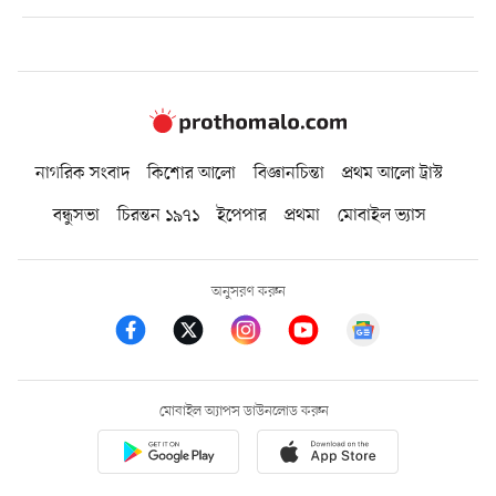
নাগরিক সংবাদ
কিশোর আলো
বিজ্ঞানচিন্তা
প্রথম আলো ট্রাস্ট
বন্ধুসভা
চিরন্তন ১৯৭১
ইপেপার
প্রথমা
মোবাইল ভ্যাস
অনুসরণ করুন
মোবাইল অ্যাপস ডাউনলোড করুন