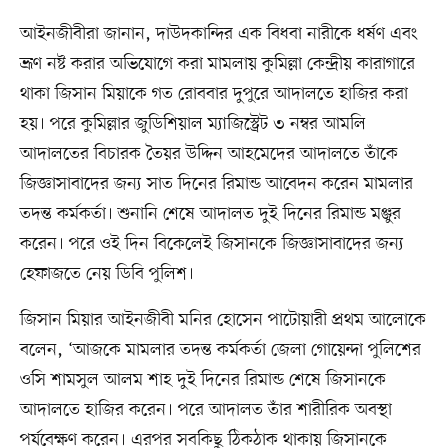
আইনজীবীরা জানান, দাউদকান্দির এক বিধবা নারীকে ধর্ষণ এবং
ভ্রূণ নষ্ট করার অভিযোগে করা মামলায় কুমিল্লা কেন্দ্রীয় কারাগারে
থাকা জিসান মিয়াকে গত রোববার দুপুরে আদালতে হাজির করা
হয়। পরে কুমিল্লার জুডিশিয়াল ম্যাজিস্ট্রেট ৩ নম্বর আমলি
আদালতের বিচারক তৈয়র উদ্দিন আহমেদের আদালতে তাঁকে
জিজ্ঞাসাবাদের জন্য সাত দিনের রিমান্ড আবেদন করেন মামলার
তদন্ত কর্মকর্তা। শুনানি শেষে আদালত দুই দিনের রিমান্ড মঞ্জুর
করেন। পরে ওই দিন বিকেলেই জিসানকে জিজ্ঞাসাবাদের জন্য
হেফাজতে নেয় ডিবি পুলিশ।
জিসান মিয়ার আইনজীবী মনির হোসেন পাটোয়ারী প্রথম আলোকে
বলেন, ‘আজকে মামলার তদন্ত কর্মকর্তা জেলা গোয়েন্দা পুলিশের
ওসি শামসুল আলম শাহ দুই দিনের রিমান্ড শেষে জিসানকে
আদালতে হাজির করেন। পরে আদালত তাঁর শারীরিক অবস্থা
পর্যবেক্ষণ করেন। এরপর সবকিছু ঠিকঠাক থাকায় জিসানকে