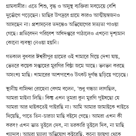
গ্রামবাসীর। এতে শিশু, বৃদ্ধ ও অসুস্থ ব্যক্তিরা সবচেয়ে বেশি
দুর্ভোগে পড়েছেন। মাছির উপদ্রবে গ্রামে কারও আত্মীয়স্বজনও
আসছেন না। প্রশাসনের তদন্তেও অভিযোগের সত্যতা পাওয়া
গেছে। প্রতিবেদন পরিবেশ অধিদপ্তরে পাঠালেও এখনো দৃশ্যমান
কোনো ব্যবস্থা নেওয়া হয়নি।
গতকাল বুধবার ঈশ্বরীপুর গ্রামের ওই খামারে গিয়ে দেখা যায়,
ভেতরে কয়েক সপ্তাহের মুরগির বিষ্ঠা জমে আছে। ভনভন করছে
অসংখ্য মাছি। খামারের আশপাশেও উৎকট দুর্গন্ধ ছড়িয়ে পড়েছে।
স্থানীয় বাসিন্দা রোহেনা বেগম বলেন, ‘শুধু গন্ধডা লাগছিল,
আমরা মাইনা লিছি। কিন্তু এখন তুমরা কুন মুরগি পুইষছো যে
আমরা আর থাইকতেই পাইরছি না। আমি আমার জামাইকে খাইতে
দিয়েছি, পাতে তিন–চারডা মাছি বইসে গেছে। আমরা এখন কী
করব? এখন ভাত তুইলে দেব, না তরকারি তুইলে দিব, না মাছি
খ্যাদাব। আমরা ম্যালা অভিযোগ কইরেছি, কুনো জায়গা থেকে