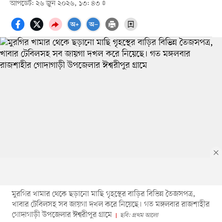
আপডেট: ২৬ জুন ২০২৬, ১৩: ৪৩
মুরগির খামার থেকে ছড়ানো মাছি গৃহস্থের বাড়ির বিভিন্ন তৈজসপত্র,
খাবার টেবিলসহ সব জায়গা দখল করে নিয়েছে। গত মঙ্গলবার রাজশাহীর
গোদাগাড়ী উপজেলার ঈশ্বরীপুর গ্রামে
ছবি: প্রথম আলো