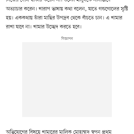
নিজের দোষ স্বীকার করেন না। উল্টো মানুষকে নানাভাবে
অত্যাচার করেন। খারাপ ভাষায় কথা বলেন, যাতে গন্ডগোলের সৃষ্টি
হয়। এককথায় তাঁরা মাছির উপদ্রব থেকে বাঁচতে চান। এ খামার
রাখা যাবে না। খামার উচ্ছেদ করতে হবে।
অভিযোগের বিষয়ে খামারের মালিক মোহাম্মদ স্বপন প্রথম