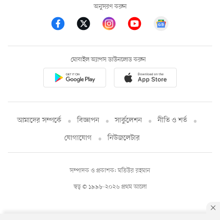
অনুসরণ করুন
মোবাইল অ্যাপস ডাউনলোড করুন
আমাদের সম্পর্কে
বিজ্ঞাপন
সার্কুলেশন
নীতি ও শর্ত
যোগাযোগ
নিউজলেটার
সম্পাদক ও প্রকাশক: মতিউর রহমান
স্বত্ব © ১৯৯৮-২০২৬ প্রথম আলো