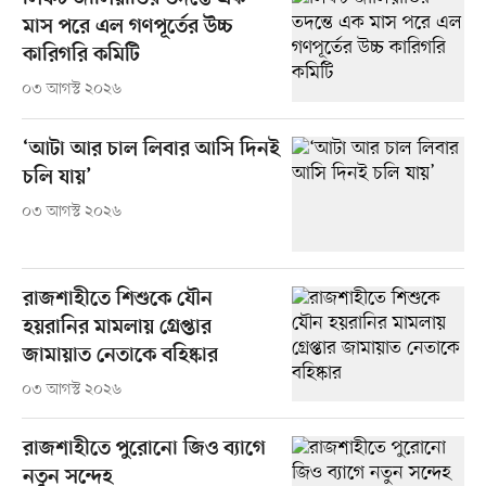
মাস পরে এল গণপূর্তের উচ্চ
কারিগরি কমিটি
০৩ আগস্ট ২০২৬
‘আটা আর চাল লিবার আসি দিনই
চলি যায়’
০৩ আগস্ট ২০২৬
রাজশাহীতে শিশুকে যৌন
হয়রানির মামলায় গ্রেপ্তার
জামায়াত নেতাকে বহিষ্কার
০৩ আগস্ট ২০২৬
রাজশাহীতে পুরোনো জিও ব্যাগে
নতুন সন্দেহ