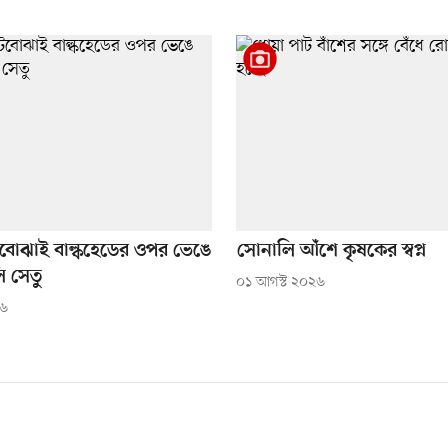
ইটবোঝাই বাল্কহেডের ওপর ভেঙে
সোনালি আঁশে কৃষকের স্বপ্ন
 সেতু
০১ আগস্ট ২০২৬
২৬