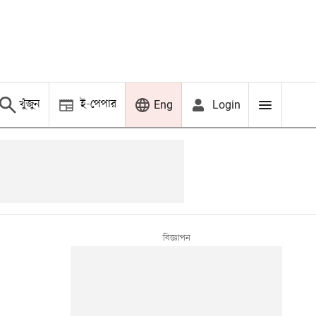
খুঁজুন
ই-পেপার
Login
Eng