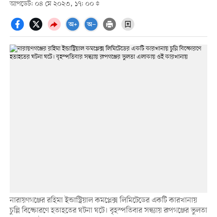
আপডেট: ০৪ মে ২০২৩, ১৭: ০০
নারায়ণগঞ্জের রহিমা ইন্ডাস্ট্রিয়াল কমপ্লেক্স লিমিটেডের একটি কারখানায়
চুল্লি বিস্ফোরণে হতাহতের ঘটনা ঘটে। বৃহস্পতিবার সন্ধ্যায় রূপগঞ্জের ভুলতা