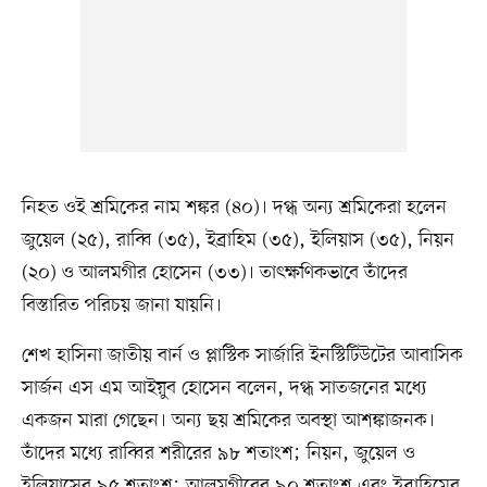
নিহত ওই শ্রমিকের নাম শঙ্কর (৪০)। দগ্ধ অন্য শ্রমিকেরা হলেন
জুয়েল (২৫), রাব্বি (৩৫), ইব্রাহিম (৩৫), ইলিয়াস (৩৫), নিয়ন
(২০) ও আলমগীর হোসেন (৩৩)। তাৎক্ষণিকভাবে তাঁদের
বিস্তারিত পরিচয় জানা যায়নি।
শেখ হাসিনা জাতীয় বার্ন ও প্লাস্টিক সার্জারি ইনস্টিটিউটের আবাসিক
সার্জন এস এম আইয়ুব হোসেন বলেন, দগ্ধ সাতজনের মধ্যে
একজন মারা গেছেন। অন্য ছয় শ্রমিকের অবস্থা আশঙ্কাজনক।
তাঁদের মধ্যে রাব্বির শরীরের ৯৮ শতাংশ; নিয়ন, জুয়েল ও
ইলিয়াসের ৯৫ শতাংশ; আলমগীরের ৯০ শতাংশ এবং ইব্রাহিমের