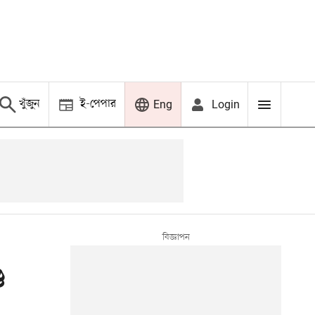
খুঁজুন
ই-পেপার
Login
Eng
ড