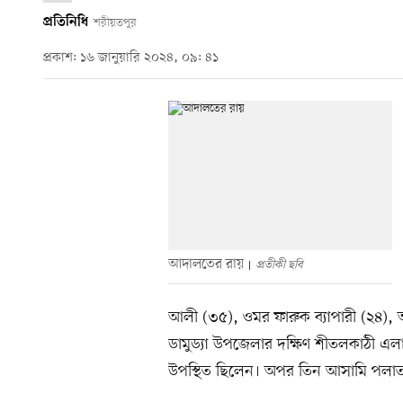
প্রতিনিধি
শরীয়তপুর
প্রকাশ: ১৬ জানুয়ারি ২০২৪, ০৯: ৪১
আদালতের রায়
প্রতীকী ছবি
আলী (৩৫), ওমর ফারুক ব্যাপারী (২৪), আল
ডামুড্যা উপজেলার দক্ষিণ শীতলকাঠী এল
উপস্থিত ছিলেন। অপর তিন আসামি পলা