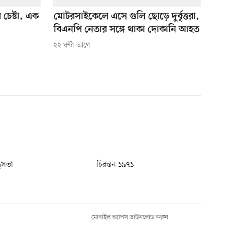
 চেষ্টা, এক
মোটরসাইকেলে এসে গুলি ছোড়ে দুর্বৃত্তরা,
বিএনপি নেতার সঙ্গে থাকা দোকানি আহত
২২ ঘণ্টা আগে
ধুসভা
চিরন্তন ১৯৭১
মোবাইল অ্যাপস ডাউনলোড করুন