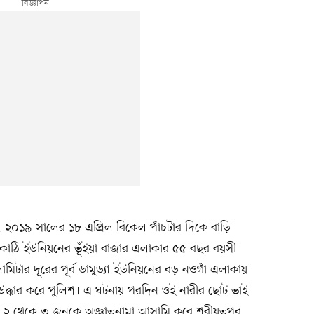
ছে, ২০১৯ সালের ১৮ এপ্রিল বিকেল পাঁচটার দিকে বাড়ি
নকাঠি ইউনিয়নের ভূঁইয়া বাজার এলাকার ৫৫ বছর বয়সী
মিটার দূরের পূর্ব ডামুড্যা ইউনিয়নের বড় নওগাঁ এলাকায়
 উদ্ধার করে পুলিশ। এ ঘটনায় পরদিন ওই নারীর ছোট ভাই
ং ২ থেকে ৩ জনকে অজ্ঞাতনামা আসামি করে শরীয়তপুর