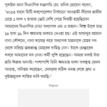
পুবাইল থানা বিএনপির সভাপতি মো. মনির হোসেন বলেন,
‘২০১৩ সালে সিটি করপোরেশন নির্বাচনে আওয়ামী লীগের প্রার্থীর
চেয়ে ১ লাখ ৭ হাজার ভোট বেশি পেয়ে বিজয়ী হয়েছিলেন
আমাদের বিএনপির নেতা অধ্যাপক এম এ মান্নান। কিন্তু তাঁকে মাত্র
১৮ মাস ১৯ দিন ক্ষমতায় থাকতে দেওয়া হয়। এই আসাদুর রহমান
নানা কৌশলে, নানা ষড়যন্ত্র করে অধ্যাপক মান্নানকে মেয়র পদ
থেকে সরিয়ে ভারপ্রাপ্ত মেয়রের দায়িত্ব নেন। তাঁকে গ্রেপ্তারের
খবরে আমাদের সব নেতা-কর্মী খুশি হয়েছেন। আমরা সবাই তাঁর
প্রতি ধিক্কার জানাই। পাশাপাশি তিনি ক্ষমতায় থাকা অবস্থায় যেসব
অন্যায়, অনিয়ম করেছেন, সেসবের সঠিক তদন্ত শেষে দ্রুত ও
দৃষ্টান্তমূলক শাস্তির দাবি করছি।’