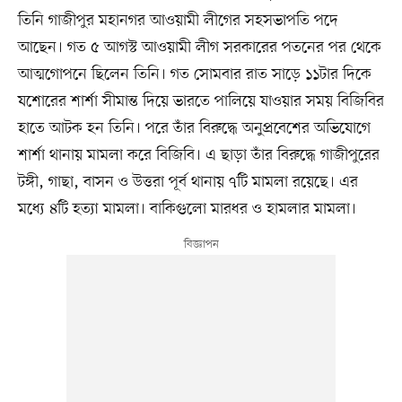
তিনি গাজীপুর মহানগর আওয়ামী লীগের সহসভাপতি পদে
আছেন। গত ৫ আগস্ট আওয়ামী লীগ সরকারের পতনের পর থেকে
আত্মগোপনে ছিলেন তিনি। গত সোমবার রাত সাড়ে ১১টার দিকে
যশোরের শার্শা সীমান্ত দিয়ে ভারতে পালিয়ে যাওয়ার সময় বিজিবির
হাতে আটক হন তিনি। পরে তাঁর বিরুদ্ধে অনুপ্রবেশের অভিযোগে
শার্শা থানায় মামলা করে বিজিবি। এ ছাড়া তাঁর বিরুদ্ধে গাজীপুরের
টঙ্গী, গাছা, বাসন ও উত্তরা পূর্ব থানায় ৭টি মামলা রয়েছে। এর
মধ্যে ৪টি হত্যা মামলা। বাকিগুলো মারধর ও হামলার মামলা।