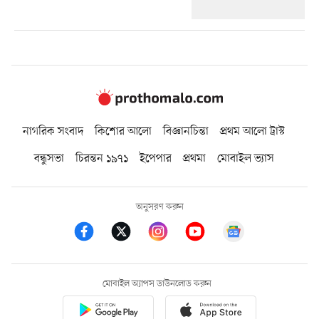
নাগরিক সংবাদ
কিশোর আলো
বিজ্ঞানচিন্তা
প্রথম আলো ট্রাস্ট
বন্ধুসভা
চিরন্তন ১৯৭১
ইপেপার
প্রথমা
মোবাইল ভ্যাস
অনুসরণ করুন
মোবাইল অ্যাপস ডাউনলোড করুন