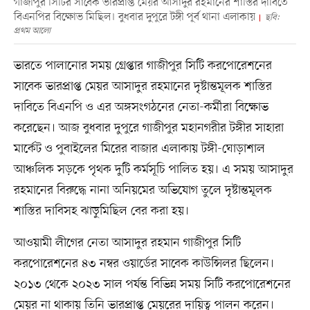
গাজীপুর সিটির সাবেক ভারপ্রাপ্ত মেয়র আসাদুর রহমানের শাস্তির দাবিতে
বিএনপির বিক্ষোভ মিছিল। বুধবার দুপুরে টঙ্গী পূর্ব থানা এলাকায়
ছবি:
প্রথম আলো
ভারতে পালানোর সময় গ্রেপ্তার গাজীপুর সিটি করপোরেশনের
সাবেক ভারপ্রাপ্ত মেয়র আসাদুর রহমানের দৃষ্টান্তমূলক শাস্তির
দাবিতে বিএনপি ও এর অঙ্গসংগঠনের নেতা-কর্মীরা বিক্ষোভ
করেছেন। আজ বুধবার দুপুরে গাজীপুর মহানগরীর টঙ্গীর সাহারা
মার্কেট ও পুবাইলের মিরের বাজার এলাকায় টঙ্গী-ঘোড়াশাল
আঞ্চলিক সড়কে পৃথক দুটি কর্মসূচি পালিত হয়। এ সময় আসাদুর
রহমানের বিরুদ্ধে নানা অনিয়মের অভিযোগ তুলে দৃষ্টান্তমূলক
শাস্তির দাবিসহ ঝাড়ুমিছিল বের করা হয়।
আওয়ামী লীগের নেতা আসাদুর রহমান গাজীপুর সিটি
করপোরেশনের ৪৩ নম্বর ওয়ার্ডের সাবেক কাউন্সিলর ছিলেন।
২০১৩ থেকে ২০২৩ সাল পর্যন্ত বিভিন্ন সময় সিটি করপোরেশনের
মেয়র না থাকায় তিনি ভারপ্রাপ্ত মেয়রের দায়িত্ব পালন করেন।