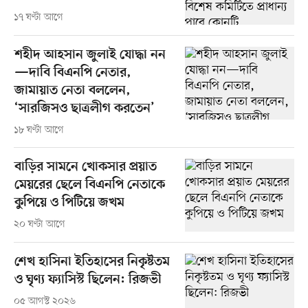
১৭ ঘণ্টা আগে
শহীদ আহসান জুলাই যোদ্ধা নন
—দাবি বিএনপি নেতার,
জামায়াত নেতা বললেন,
‘সারজিসও ছাত্রলীগ করতেন’
১৮ ঘণ্টা আগে
বাড়ির সামনে খোকসার প্রয়াত
মেয়রের ছেলে বিএনপি নেতাকে
কুপিয়ে ও পিটিয়ে জখম
২০ ঘণ্টা আগে
শেখ হাসিনা ইতিহাসের নিকৃষ্টতম
ও ঘৃণ্য ফ্যাসিস্ট ছিলেন: রিজভী
০৫ আগস্ট ২০২৬