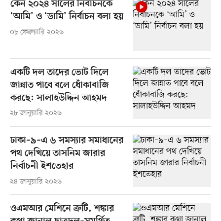
কেন ২০২৪ সালের নির্বাচনকে
‘আমি’ ও ‘ডামি’ নির্বাচন বলা হয়
০৮ ফেব্রুয়ারি ২০২৬
একটি দল তাদের ভোট দিলে
জান্নাত পাবে বলে ধোঁকাবাজি
করছে: সালাহউদ্দিন আহমদ
২৮ জানুয়ারি ২০২৬
ঢাকা–৯–এ ৬ সমস্যার সমাধানের
পথ দেখিয়ে তাসনিম জারার
নির্বাচনী ইশতেহার
২৪ জানুয়ারি ২০২৬
ওএমআর মেশিনে ত্রুটি, শঙ্কার