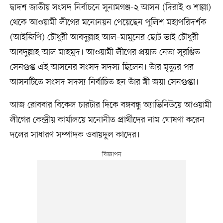
দ্বাদশ জাতীয় সংসদ নির্বাচনে সুনামগঞ্জ-২ আসন (দিরাই ও শাল্লা)
থেকে আওয়ামী লীগের মনোনয়ন পেয়েছেন পুলিশ মহাপরিদর্শক
(আইজিপি) চৌধুরী আবদুল্লাহ আল–মামুনের ছোট ভাই চৌধুরী
আবদুল্লাহ আল মাহমুদ। আওয়ামী লীগের প্রয়াত নেতা সুরঞ্জিত
সেনগুপ্ত এই আসনের সংসদ সদস্য ছিলেন। তাঁর মৃত্যুর পর
আসনটিতে সংসদ সদস্য নির্বাচিত হন তাঁর স্ত্রী জয়া সেনগুপ্তা।
আজ রোববার বিকেল চারটার দিকে বঙ্গবন্ধু অ্যাভিনিউয়ে আওয়ামী
লীগের কেন্দ্রীয় কার্যালয়ে মনোনীত প্রার্থীদের নাম ঘোষণা করেন
দলের সাধারণ সম্পাদক ওবায়দুল কাদের।