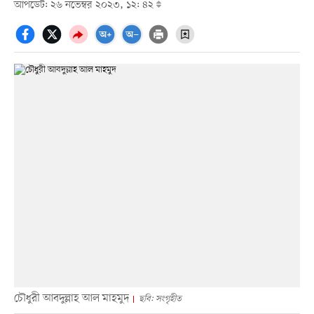
আপডেট: ২৬ নভেম্বর ২০২৩, ১২: ৪২
চৌধুরী আবদুল্লাহ আল মাহমুদ
ছবি: সংগৃহীত