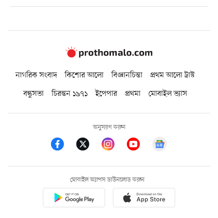
নাগরিক সংবাদ
কিশোর আলো
বিজ্ঞানচিন্তা
প্রথম আলো ট্রাস্ট
বন্ধুসভা
চিরন্তন ১৯৭১
ইপেপার
প্রথমা
মোবাইল ভ্যাস
অনুসরণ করুন
মোবাইল অ্যাপস ডাউনলোড করুন