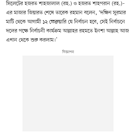
সিলেটের হজরত শাহজালাল (রহ.) ও হজরত শাহপরান (রহ.)–
এর মাজার জিয়ারত শেষে তারেক রহমান বলেন, ‘দক্ষিণ সুরমার
মাটি থেকে আগামী ১২ ফেব্রুয়ারি যে নির্বাচন হবে, সেই নির্বাচনে
দলের পক্ষে নির্বাচনী কার্যক্রম আল্লাহর রহমতে ইনশা আল্লাহ আজ
এখান থেকে শুরু করলাম।’