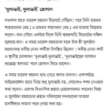
‘দুলাভাই, দুলাভাই’ স্লোগান
গতকাল রাতে তারেক রহমান সিলেটে পৌঁছান। পরে তিনি হজরত
শাহজালাল (রহ.) ও হজরত শাহপরান (রহ.)-এর মাজার জিয়ারত
করেন। রাত পৌনে একটার দিকে তিনি শ্বশুরবাড়ি সিলেটের দক্ষিণ
সুরমায় যান। এ সময় তারেক রহমানের সঙ্গে তাঁর স্ত্রী জুবাইদা
রহমানসহ দলীয় নেতা–কর্মীরা উপস্থিত ছিলেন । দলীয় নেতা–কর্মৗ
ও স্থানীয় লোকজন ‘দুলাভাই দুলাভাই’, ‘দুলাভাইয়ের আগমন
শুভেচ্ছা স্বাগতম’ বলে স্লোগান দিতে থাকেন।
এ সময় তারেক রহমান হাত নেড়ে স্বাগত জানান। একপর্যায়ে
মাইক্রোফোন হাতে নিয়ে শুধু দুলাভাই নয়, বোনেরও খবর নেওয়ার
কথা বলেন। এরপর বিএনপির প্রয়াত চেয়ারপারসন খালেদা জিয়া
ও জুবাইদা রহমানের প্রয়াত পরিবারের সদস্যদের আত্মার
মাগফিরাত কামনা করে দোয়া করা হয়।