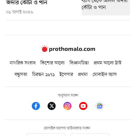
জর্দার কৌটা ও পান
০১ আগস্ট ২০২৬
নাগরিক সংবাদ
কিশোর আলো
বিজ্ঞানচিন্তা
প্রথম আলো ট্রাস্ট
বন্ধুসভা
চিরন্তন ১৯৭১
ইপেপার
প্রথমা
মোবাইল ভ্যাস
অনুসরণ করুন
মোবাইল অ্যাপস ডাউনলোড করুন