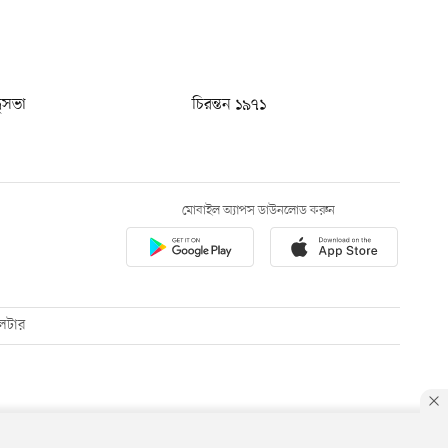
ধুসভা
চিরন্তন ১৯৭১
মোবাইল অ্যাপস ডাউনলোড করুন
েটার