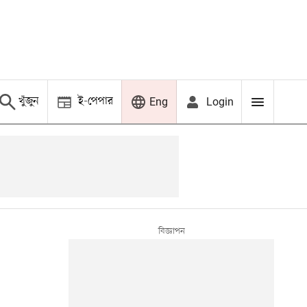
খুঁজুন
ই-পেপার
Login
Eng