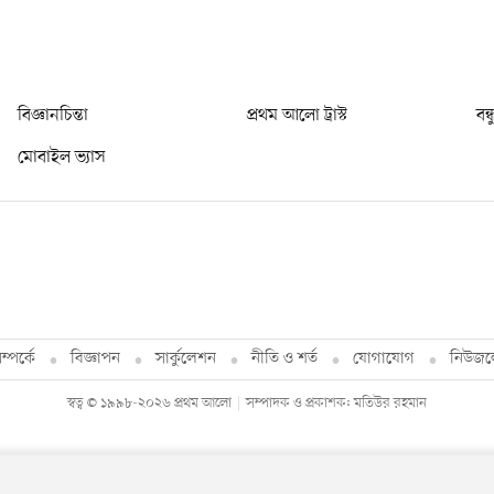
বিজ্ঞানচিন্তা
প্রথম আলো ট্রাস্ট
বন্
মোবাইল ভ্যাস
্পর্কে
বিজ্ঞাপন
সার্কুলেশন
নীতি ও শর্ত
যোগাযোগ
নিউজল
স্বত্ব © ১৯৯৮-২০২৬ প্রথম আলো
সম্পাদক ও প্রকাশক: মতিউর রহমান