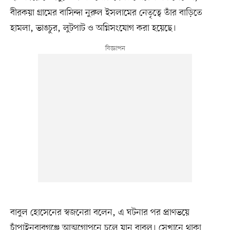
বীরকয়া গ্রামের বাসিন্দা নুরুল ইসলামের নেতৃত্বে তাঁর বাড়িতে
হামলা, ভাঙচুর, লুটপাট ও অগ্নিসংযোগ করা হয়েছে।
বাবুল হোসেনের স্বজনেরা বলেন, এ ঘটনার পর প্রাণভয়ে
চাঁপাইনবাবগঞ্জে আত্মগোপনে চলে যান বাবুল। সেখানে থাকা