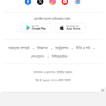
মোবাইল অ্যাপস ডাউনলোড করুন
আমাদের সম্পর্কে
বিজ্ঞাপন
সার্কুলেশন
নীতি ও শর্ত
যোগাযোগ
নিউজলেটার
সম্পাদক ও প্রকাশক: মতিউর রহমান
স্বত্ব © ১৯৯৮-২০২৬ প্রথম আলো