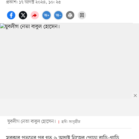
প্রকাশ: ১৭ আগস্ট ২০২৪, ১০: ২৫
যুবলীগ নেতা বাবুল হোসেন।
ছবি: সংগৃহীত
সরকার পতনের পর গত ৬ আগস্ট নিজের পোড়া বাড়ি–গাড়ি,