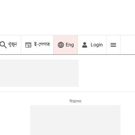
খুঁজুন
ই-পেপার
Login
Eng