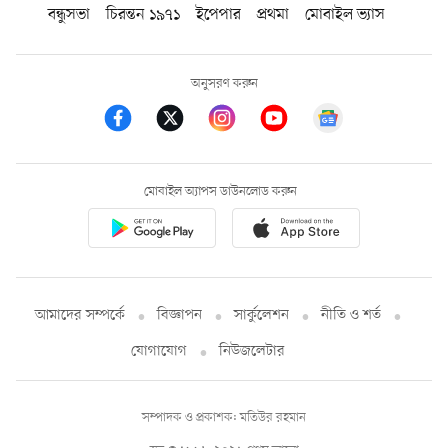
বন্ধুসভা
চিরন্তন ১৯৭১
ইপেপার
প্রথমা
মোবাইল ভ্যাস
অনুসরণ করুন
মোবাইল অ্যাপস ডাউনলোড করুন
আমাদের সম্পর্কে
বিজ্ঞাপন
সার্কুলেশন
নীতি ও শর্ত
যোগাযোগ
নিউজলেটার
সম্পাদক ও প্রকাশক: মতিউর রহমান