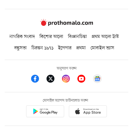
নাগরিক সংবাদ
কিশোর আলো
বিজ্ঞানচিন্তা
প্রথম আলো ট্রাস্ট
বন্ধুসভা
চিরন্তন ১৯৭১
ইপেপার
প্রথমা
মোবাইল ভ্যাস
অনুসরণ করুন
মোবাইল অ্যাপস ডাউনলোড করুন