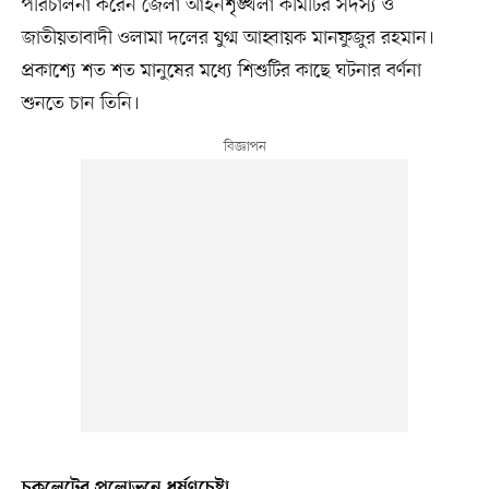
পরিচালনা করেন জেলা আইনশৃঙ্খলা কমিটির সদস্য ও
জাতীয়তাবাদী ওলামা দলের যুগ্ম আহ্বায়ক মানফুজুর রহমান।
প্রকাশ্যে শত শত মানুষের মধ্যে শিশুটির কাছে ঘটনার বর্ণনা
শুনতে চান তিনি।
চকলেটের প্রলোভনে ধর্ষণচেষ্টা