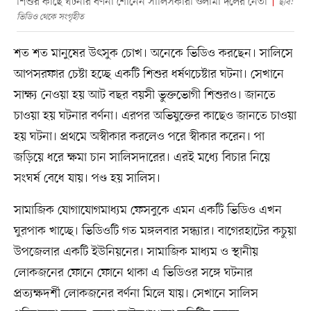
শিশুর কাছে ঘটনার বর্ণনা শোনেন সালিসকারী ওলামা দলের নেতা
ছবি:
ভিডিও থেকে সংগৃহীত
শত শত মানুষের উৎসুক চোখ। অনেকে ভিডিও করছেন। সালিসে
আপসরফার চেষ্টা হচ্ছে একটি শিশুর ধর্ষণচেষ্টার ঘটনা। সেখানে
সাক্ষ্য নেওয়া হয় আট বছর বয়সী ভুক্তভোগী শিশুরও। জানতে
চাওয়া হয় ঘটনার বর্ণনা। এরপর অভিযুক্তের কাছেও জানতে চাওয়া
হয় ঘটনা। প্রথমে অস্বীকার করলেও পরে স্বীকার করেন। পা
জড়িয়ে ধরে ক্ষমা চান সালিসদারের। এরই মধ্যে বিচার নিয়ে
সংঘর্ষ বেধে যায়। পণ্ড হয় সালিস।
সামাজিক যোগাযোগমাধ্যম ফেসবুকে এমন একটি ভিডিও এখন
ঘুরপাক খাচ্ছে। ভিডিওটি গত মঙ্গলবার সন্ধ্যার। বাগেরহাটের কচুয়া
উপজেলার একটি ইউনিয়নের। সামাজিক মাধ্যম ও স্থানীয়
লোকজনের ফোনে ফোনে থাকা এ ভিডিওর সঙ্গে ঘটনার
প্রত্যক্ষদর্শী লোকজনের বর্ণনা মিলে যায়। সেখানে সালিস