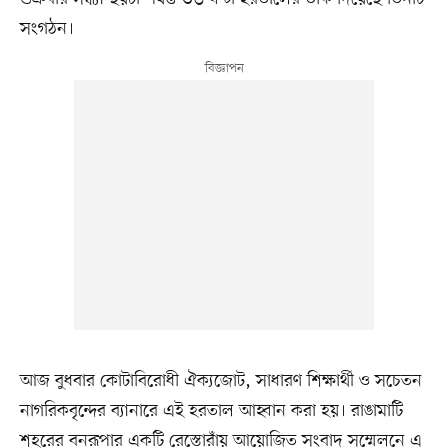
সংগঠন।
আজ বুধবার কোটাবিরোধী ঐক্যজোট, সাধারণ শিক্ষার্থী ও সচেতন
নাগরিকবৃন্দের ব্যানারে এই হরতাল আহ্বান করা হয়। রাঙামাটি
শহরের বনরূপার একটি রেস্তোরাঁয় আয়োজিত সংবাদ সম্মেলনে এ