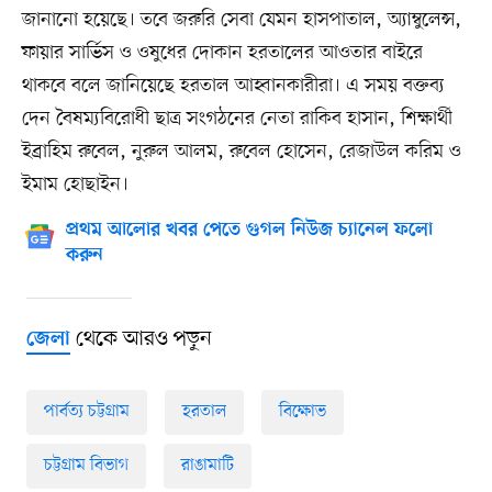
জানানো হয়েছে। তবে জরুরি সেবা যেমন হাসপাতাল, অ্যাম্বুলেন্স,
ফায়ার সার্ভিস ও ওষুধের দোকান হরতালের আওতার বাইরে
থাকবে বলে জানিয়েছে হরতাল আহ্বানকারীরা। এ সময় বক্তব্য
দেন বৈষম্যবিরোধী ছাত্র সংগঠনের নেতা রাকিব হাসান, শিক্ষার্থী
ইব্রাহিম রুবেল, নুরুল আলম, রুবেল হোসেন, রেজাউল করিম ও
ইমাম হোছাইন।
প্রথম আলোর খবর পেতে গুগল নিউজ চ্যানেল ফলো
করুন
থেকে আরও পড়ুন
জেলা
পার্বত্য চট্টগ্রাম
হরতাল
বিক্ষোভ
চট্টগ্রাম বিভাগ
রাঙামাটি