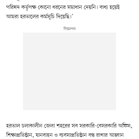
পরিষদ কর্তৃপক্ষ কোনো ধরনের সমাধান দেয়নি। বাধ্য হয়েই
আমরা হরতালের কর্মসূচি দিয়েছি।’
হরতাল চলাকালীন জেলা শহরের সব সরকারি-বেসরকারি অফিস,
শিক্ষাপ্রতিষ্ঠান, যানবাহন ও ব্যবসাপ্রতিষ্ঠান বন্ধ রাখার আহ্বান