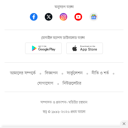
অনুসরণ করুন
মোবাইল অ্যাপস ডাউনলোড করুন
আমাদের সম্পর্কে
বিজ্ঞাপন
সার্কুলেশন
নীতি ও শর্ত
যোগাযোগ
নিউজলেটার
সম্পাদক ও প্রকাশক: মতিউর রহমান
স্বত্ব © ১৯৯৮-২০২৬ প্রথম আলো