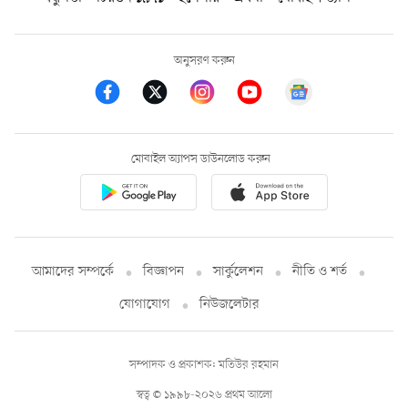
অনুসরণ করুন
মোবাইল অ্যাপস ডাউনলোড করুন
আমাদের সম্পর্কে
বিজ্ঞাপন
সার্কুলেশন
নীতি ও শর্ত
যোগাযোগ
নিউজলেটার
সম্পাদক ও প্রকাশক: মতিউর রহমান
স্বত্ব © ১৯৯৮-২০২৬ প্রথম আলো