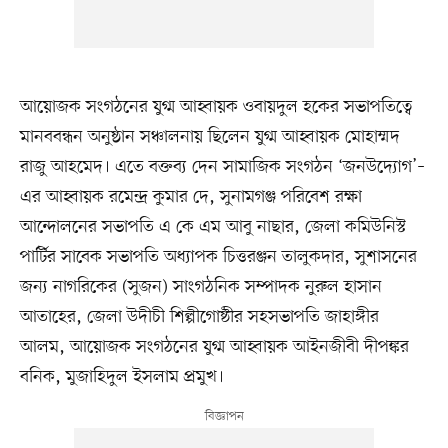
আয়োজক সংগঠনের যুগ্ম আহ্বায়ক ওবায়দুল হকের সভাপতিত্বে
মানববন্ধন অনুষ্ঠান সঞ্চালনায় ছিলেন যুগ্ম আহ্বায়ক মোহাম্মদ
রাজু আহমেদ। এতে বক্তব্য দেন সামাজিক সংগঠন ‘জনউদ্যোগ’–
এর আহ্বায়ক রমেন্দ্র কুমার দে, সুনামগঞ্জ পরিবেশ রক্ষা
আন্দোলনের সভাপতি এ কে এম আবু নাছার, জেলা কমিউনিস্ট
পার্টির সাবেক সভাপতি অধ্যাপক চিত্তরঞ্জন তালুকদার, সুশাসনের
জন্য নাগরিকের (সুজন) সাংগঠনিক সম্পাদক নুরুল হাসান
আতাহের, জেলা উদীচী শিল্পীগোষ্ঠীর সহসভাপতি জাহাঙ্গীর
আলম, আয়োজক সংগঠনের যুগ্ম আহ্বায়ক আইনজীবী দীপঙ্কর
বনিক, মুজাহিদুল ইসলাম প্রমুখ।