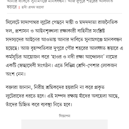
আনার দাবিতে সুনামগঞ্জে মানববন্ধন। আজ দুপুরে শহরের আলফাত
স্কয়ারে
ছবি: প্রথম আলো
সিলেটে সাদাপাথর লুটের পেছনে দায়ী ও মদদদাতা রাজনৈতিক
দল, প্রশাসন ও আইনশৃঙ্খলা রক্ষাকারী বাহিনীর সংশ্লিষ্ট
সদস্যদের আইনের আওতায় আনার দাবিতে সুনামগঞ্জে মানববন্ধন
হয়েছে। আজ বৃহস্পতিবার দুপুরে পৌর শহরের আলফাত স্কয়ারে এ
কর্মসূচির আয়োজন করে ‘হাওর ও নদী রক্ষা আন্দোলন’ নামের
একটি স্বেচ্ছাসেবী সংগঠন। এতে বিভিন্ন শ্রেণি–পেশার লোকজন
অংশ নেন।
বক্তারা জানান, নিরীহ শ্রমিকদের হয়রানি না করে প্রকৃত
লুটেরাদের ধরতে হবে। এই সম্পদ রক্ষায় যাঁদের অবহেলা আছে,
তাঁদের চিহ্নিত করে ব্যবস্থা নিতে হবে।