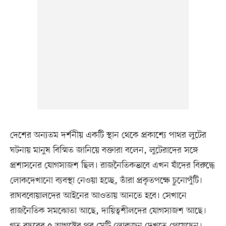
দেশের অন্যতম দর্শনীয় একটি স্থান থেকে প্রকাশ্যে পাথর লুটের
ঘটনায় মানুষ বিস্মিত জানিয়ে বক্তারা বলেন, লুটেরাদের সঙ্গে
প্রশাসনের যোগসাজশ ছিল। রাজনৈতিকভাবে এখন যাঁদের বিরুদ্ধে
লোকদেখানো ব্যবস্থা নেওয়া হচ্ছে, তাঁরা প্রকৃতপক্ষে চুনোপুঁটি।
রাঘববোয়ালদের আইনের আওতায় আনতে হবে। সেখানে
রাজনৈতিক সমঝোতা আছে, দায়িত্বশীলদের যোগসাজশ আছে।
গত বছরের ৫ আগস্টের পর সেটি লোকজন দেখতে পেয়েছেন।