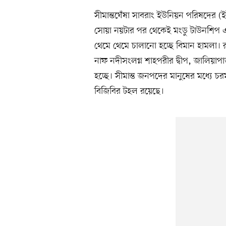
সীমান্তঘেঁষা সাবরাং ইউনিয়ন পরিষদের (ইউ
সোয়া নয়টার পর থেকেই মংডু টাউনশিপ এলা
থেমে থেমে চালানো হচ্ছে বিমান হামলা। র
নাফ নদীসংলগ্ন শাহপরীর দ্বীপ, জালিয়াপ
হচ্ছে। সীমান্ত জনপদের মানুষের মধ্যে চর
বিজিবির টহল রয়েছে।