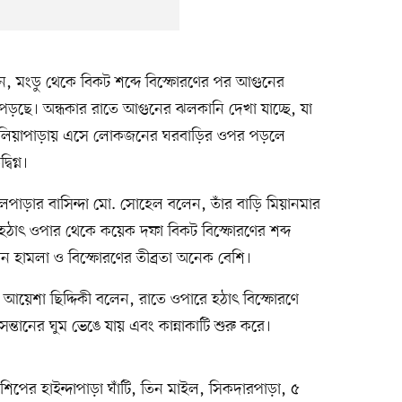
েন, মংডু থেকে বিকট শব্দে বিস্ফোরণের পর আগুনের
পড়ছে। অন্ধকার রাতে আগুনের ঝলকানি দেখা যাচ্ছে, যা
 জালিয়াপাড়ায় এসে লোকজনের ঘরবাড়ির ওপর পড়লে
িগ্ন।
লপাড়ার বাসিন্দা মো. সোহেল বলেন, তাঁর বাড়ি মিয়ানমার
। হঠাৎ ওপার থেকে কয়েক দফা বিকট বিস্ফোরণের শব্দ
 হামলা ও বিস্ফোরণের তীব্রতা অনেক বেশি।
া আয়েশা ছিদ্দিকী বলেন, রাতে ওপারে হঠাৎ বিস্ফোরণে
সন্তানের ঘুম ভেঙে যায় এবং কান্নাকাটি শুরু করে।
নশিপের হাইন্দাপাড়া ঘাঁটি, তিন মাইল, সিকদারপাড়া, ৫