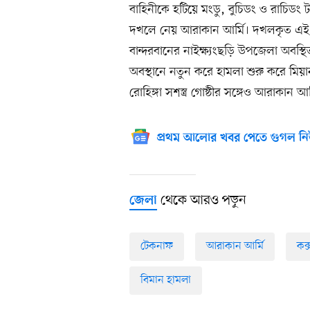
বাহিনীকে হটিয়ে মংডু, বুচিডং ও রাচিড
দখলে নেয় আরাকান আর্মি। দখলকৃত এই 
বান্দরবানের নাইক্ষ্যংছড়ি উপজেলা অবস্
অবস্থানে নতুন করে হামলা শুরু করে মিয়
রোহিঙ্গা সশস্ত্র গোষ্ঠীর সঙ্গেও আরাকান 
প্রথম আলোর খবর পেতে গুগল নি
থেকে আরও পড়ুন
জেলা
টেকনাফ
আরাকান আর্মি
কক
বিমান হামলা