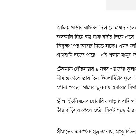
জালিয়াপাড়ার বাসিন্দা দিল মোহাম্মদ বল
ঝলকানি নিয়ে বস্তু নাফ নদীর দিকে এসে 
কিছুক্ষণ পর আবার নিভে যাচ্ছে। এসব
প্রাণহানি ঘটতে পারে—এই শঙ্কায় মানুষ উদ্ব
টেকনাফ পৌরসভার ৯ নম্বর ওয়ার্ডের কুলা
সীমান্ত থেকে প্রায় তিন কিলোমিটার দূরে
শোনা গেছে। আগের তুলনায় এবারের বিমান
হ্নীলা ইউনিয়নের হোয়াকিয়াপাড়ার বাসিন্দ
তাঁর বাড়িঘর কেঁপে ওঠে। বিকট শব্দে তাঁর 
সীমান্তের একাধিক সূত্র জানায়, মংডু টাউ