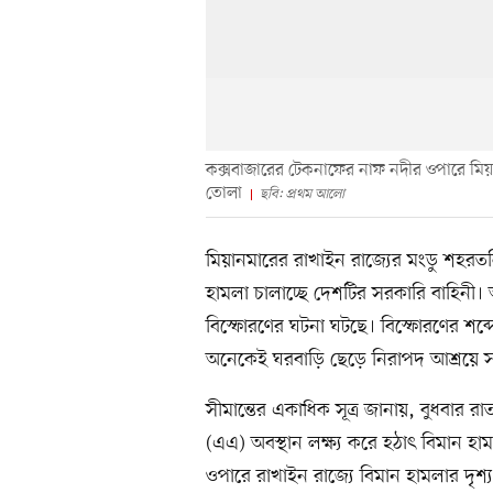
কক্সবাজারের টেকনাফের নাফ নদীর ওপারে মিয়ানম
তোলা
ছবি: প্রথম আলো
মিয়ানমারের রাখাইন রাজ্যের মংডু শহরতল
হামলা চালাচ্ছে দেশটির সরকারি বাহিনী। 
বিস্ফোরণের ঘটনা ঘটছে। বিস্ফোরণের শব্
অনেকেই ঘরবাড়ি ছেড়ে নিরাপদ আশ্রয়ে সর
সীমান্তের একাধিক সূত্র জানায়, বুধবার
(এএ) অবস্থান লক্ষ্য করে হঠাৎ বিমান হ
ওপারে রাখাইন রাজ্যে বিমান হামলার দৃশ্