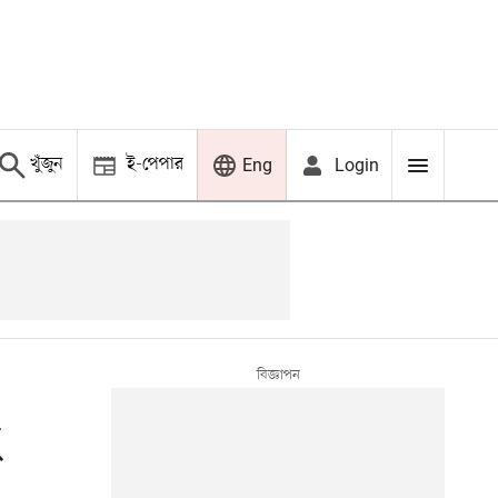
খুঁজুন
ই-পেপার
Login
Eng
ে