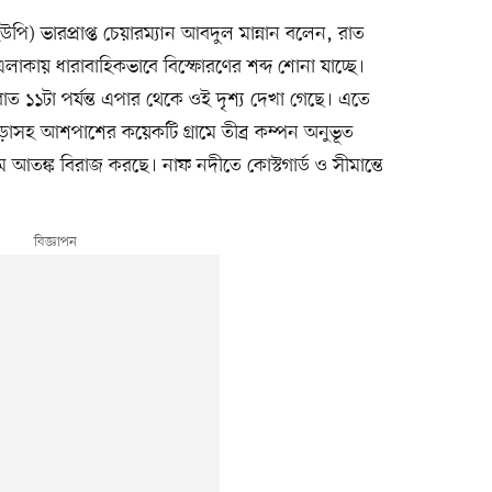
পি) ভারপ্রাপ্ত চেয়ারম্যান আবদুল মান্নান বলেন, রাত
কায় ধারাবাহিকভাবে বিস্ফোরণের শব্দ শোনা যাচ্ছে।
াত ১১টা পর্যন্ত এপার থেকে ওই দৃশ্য দেখা গেছে। এতে
াড়াসহ আশপাশের কয়েকটি গ্রামে তীব্র কম্পন অনুভূত
ম আতঙ্ক বিরাজ করছে। নাফ নদীতে কোস্টগার্ড ও সীমান্তে