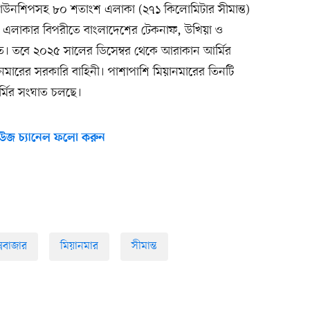
ং টাউনশিপসহ ৮০ শতাংশ এলাকা (২৭১ কিলোমিটার সীমান্ত)
এলাকার বিপরীতে বাংলাদেশের টেকনাফ, উখিয়া ও
থিত। তবে ২০২৫ সালের ডিসেম্বর থেকে আরাকান আর্মির
ানমারের সরকারি বাহিনী। পাশাপাশি মিয়ানমারের তিনটি
আর্মির সংঘাত চলছে।
উজ চ্যানেল ফলো করুন
্সবাজার
মিয়ানমার
সীমান্ত