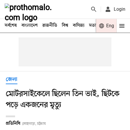
Login
সর্বশেষ
বাংলাদেশ
রাজনীতি
বিশ্ব
বাণিজ্য
মতামত
খেলা
Eng
বিনো
জেলা
মোটরসাইকেলে ছিলেন তিন ভাই, ছিটকে
পড়ে একজনের মৃত্যু
প্রতিনিধি
লোহাগাড়া, চট্টগ্রাম