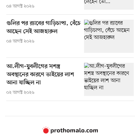
০৪ আগস্ট ২০২৬
গুলির পর র‍্যাবের গাড়িচাপা, বেঁচে
আছেন সেই আজহারুল
০৪ আগস্ট ২০২৬
আ.লীগ–যুবলীগের সশস্ত্র
অবস্থানের কারণে ভাইয়ের লাশ
আনা যাচ্ছিল না
০২ আগস্ট ২০২৬