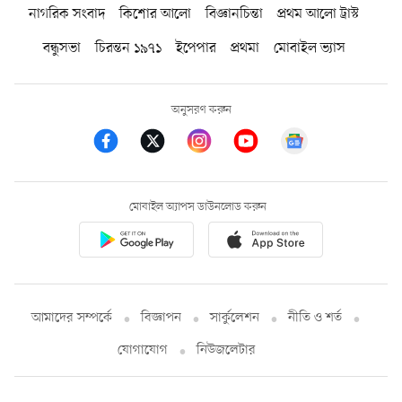
নাগরিক সংবাদ
কিশোর আলো
বিজ্ঞানচিন্তা
প্রথম আলো ট্রাস্ট
বন্ধুসভা
চিরন্তন ১৯৭১
ইপেপার
প্রথমা
মোবাইল ভ্যাস
অনুসরণ করুন
মোবাইল অ্যাপস ডাউনলোড করুন
আমাদের সম্পর্কে
বিজ্ঞাপন
সার্কুলেশন
নীতি ও শর্ত
যোগাযোগ
নিউজলেটার