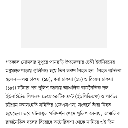
গতকাল সোমবার দুপুরে পানছড়ি উপজেলার চেঙ্গী ইউনিয়নের
মধুমঙ্গলপাড়ায় গুলিবিদ্ধ হয়ে তিন তরুণ নিহত হন। নিহত ব্যক্তিরা
হলেন—পদ্ম চাকমা (১৮), ধনা চাকমা (১৮) ও রিয়েল চাকমা
(১৮)। ঘটনার পর পুলিশ জানায় আঞ্চলিক রাজনৈতিক দল
ইউনাইটেড পিপলস ডেমোক্রেটিক ফ্রন্ট (ইউপিডিএফ) ও পার্বত্য
চট্টগ্রাম জনসংহতি সমিতির (জেএসএস) সংঘর্ষে তাঁরা নিহত
হয়েছেন। তবে ঘটনাস্থল পরিদর্শন শেষে পুলিশ জানায়, আঞ্চলিক
রাজনৈতিক দলের বিরোধে অটোরিকশা থেকে নামিয়ে ওই তিন