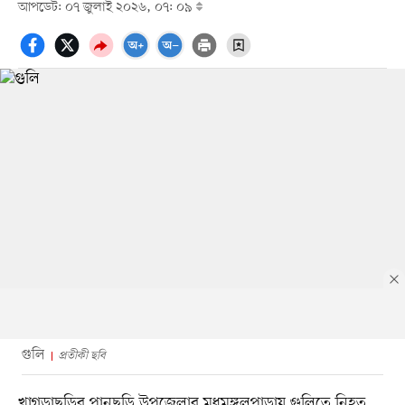
আপডেট: ০৭ জুলাই ২০২৬, ০৭: ০৯
গুলি
প্রতীকী ছবি
খাগড়াছড়ির পানছড়ি উপজেলার মধুমঙ্গলপাড়ায় গুলিতে নিহত