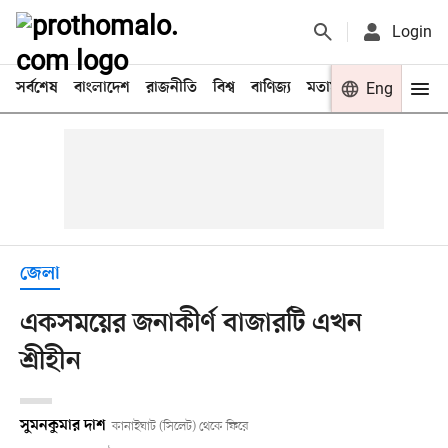
Login
সর্বশেষ
বাংলাদেশ
রাজনীতি
বিশ্ব
বাণিজ্য
মতামত
খেলা
Eng
বিনো
জেলা
একসময়ের জনাকীর্ণ বাজারটি এখন
শ্রীহীন
সুমনকুমার দাশ
কানাইঘাট (সিলেট) থেকে ফিরে