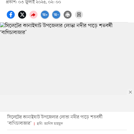
প্রকাশ: ০৩ জুলাই ২০২৫, ০২: ০০
সিলেটের কানাইঘাট উপজেলার লোভা নদীর পাড়ে শতবর্ষী
‘বাগিচাবাজার’
ছবি: আনিস মাহমুদ