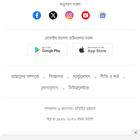
অনুসরণ করুন
মোবাইল অ্যাপস ডাউনলোড করুন
আমাদের সম্পর্কে
বিজ্ঞাপন
সার্কুলেশন
নীতি ও শর্ত
যোগাযোগ
নিউজলেটার
সম্পাদক ও প্রকাশক: মতিউর রহমান
স্বত্ব © ১৯৯৮-২০২৬ প্রথম আলো