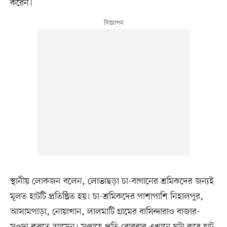
করেন।
স্থানীয় লোকজন বলেন, লোভাছড়া চা-বাগানের শ্রমিকদের জন্যই
মূলত হাটটি প্রতিষ্ঠিত হয়। চা-শ্রমিকদের পাশাপাশি নিহালপুর,
আসামপাড়া, নোয়াখান, লালমাটি গ্রামের বাসিন্দারাও বাজার-
সওদা করতে আসেন। সপ্তাহে প্রতি রোববার এখানে ঘটা করে হাট