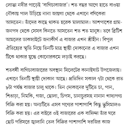
লোভা নদীর পাড়েই ‘বাগিচাবাজার’। শত বছর আগে হাতে বাওয়া
নৌকায় পাল উড়িয়ে নানা জায়গা থেকে এখানে বণিকেরা
আসতেন। তাঁদের কাছে থাকত হরেক মালামাল। আশপাশের গ্রাম-
জনপদ থেকে সেসব কিনতে আসতেন শত শত মানুষ। তবে ব্রিটিশ
আমলের ডাকসাইটে জনাকীর্ণ এ বাজার এখন শ্রীহীন। বিপুল
ঐতিহ্যের স্মৃতি নিয়ে তিনটি মাত্র স্থায়ী দোকানের এ বাজার এখন
টিকে থাকার যুদ্ধে কোনোরকমে লড়াই করছে।
শতবর্ষী বাগিচাবাজারের অবস্থান সিলেটের কানাইঘাট উপজেলায়।
এখানে তিনটি স্থায়ী দোকান আছে। প্রতিদিন সকাল ৭টা থেকে রাত
৮টা পর্যন্ত বাজার চালু থাকে। তিন দোকানের দুটিতে চা, পান,
শিঙাড়া, নিমকি, গজা, ছোলা, চিপস, চানাচুরসহ নানান খাদ্যপণ্য
বিক্রি করা হয়। অন্যটিতে এসব পণ্যের পাশাপাশি কিছু ভুসিমালও
বিক্রি করা হয়। এর বাইরে ওই বাজারের এক বাসিন্দা তাঁর ঘরে
ছোট পরিসরে জ্বালানি তেল বিক্রির পাশাপাশি দরজির কাজ