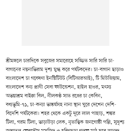
শ্রীমঙ্গলে চারদিকে সবুজের সমারোহে সজ্জিত সারি সারি চা-
বাগানের নয়নাভিরাম দৃশ্য মুগ্ধ করে পর্যটকদের। চা-বাগান ছাড়াও
বাংলাদেশ চা গবেষণা ইনস্টিটিউট (বিটিআরআই), টি মিউজিয়াম,
বাংলাদেশ বন্য প্রাণী সেবা ফাউন্ডেশন, হাইল হাওর, মৎস্য
অভয়াশ্রম বাইক্কা বিল, নীলকণ্ঠ সাত রঙের চা কেবিন,
বধ্যভূমি-৭১, চা-কন্যা ভাস্কর্যসহ নানা স্থান ঘুরে দেখেন দেশি-
বিদেশি পর্যটকেরা। শহর থেকে একটু দূরে লাল পাহাড়, শঙ্কর
টিলা, গরম টিলা, ভাড়াউড়া লেক, নৃতাত্ত্বিক জনগোষ্ঠী পল্লি, সুদৃশ্য
জান্নাতুল ফেরদৌস মসজিদ ও হরিণছড়া গলফ মাঠ ঘুরে আনন্দ