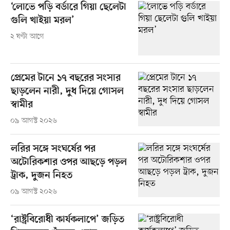
‘লোভে পড়ি বর্ডারে গিয়া ছেলেটা
গুলি খাইয়া মরল’
২ ঘণ্টা আগে
প্রেমের টানে ১৭ বছরের সংসার
ছাড়লেন নারী, দুধ দিয়ে গোসল
স্বামীর
০৯ আগস্ট ২০২৬
লরির সঙ্গে সংঘর্ষের পর
অটোরিকশার ওপর আছড়ে পড়ল
ট্রাক, দুজন নিহত
০৯ আগস্ট ২০২৬
‘রাষ্ট্রবিরোধী কার্যকলাপে’ জড়িত