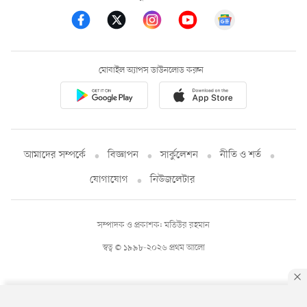
মোবাইল অ্যাপস ডাউনলোড করুন
আমাদের সম্পর্কে
বিজ্ঞাপন
সার্কুলেশন
নীতি ও শর্ত
যোগাযোগ
নিউজলেটার
সম্পাদক ও প্রকাশক: মতিউর রহমান
স্বত্ব © ১৯৯৮-২০২৬ প্রথম আলো