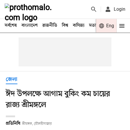
Login
সর্বশেষ
বাংলাদেশ
রাজনীতি
বিশ্ব
বাণিজ্য
মতামত
খেলা
Eng
বিনো
জেলা
ঈদ উপলক্ষে আগাম বুকিং কম চায়ের
রাজ্য শ্রীমঙ্গলে
প্রতিনিধি
শ্রীমঙ্গল, মৌলভীবাজার