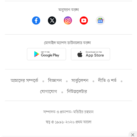
অনুসরণ করুন
মোবাইল অ্যাপস ডাউনলোড করুন
আমাদের সম্পর্কে
বিজ্ঞাপন
সার্কুলেশন
নীতি ও শর্ত
যোগাযোগ
নিউজলেটার
সম্পাদক ও প্রকাশক: মতিউর রহমান
স্বত্ব © ১৯৯৮-২০২৬ প্রথম আলো