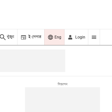
খুঁজুন
ই-পেপার
Login
Eng