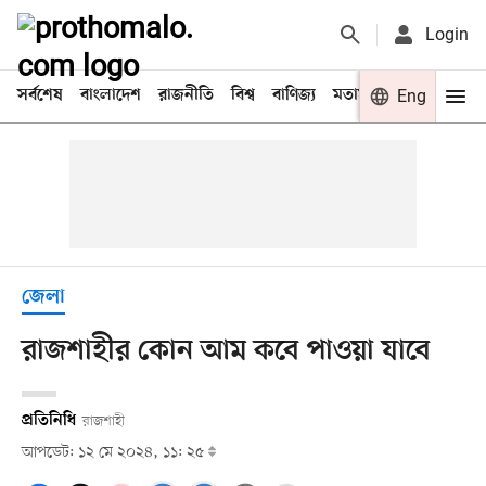
Login
সর্বশেষ
বাংলাদেশ
রাজনীতি
বিশ্ব
বাণিজ্য
মতামত
খেলা
Eng
বিনো
জেলা
রাজশাহীর কোন আম কবে পাওয়া যাবে
প্রতিনিধি
রাজশাহী
আপডেট: ১২ মে ২০২৪, ১১: ২৫