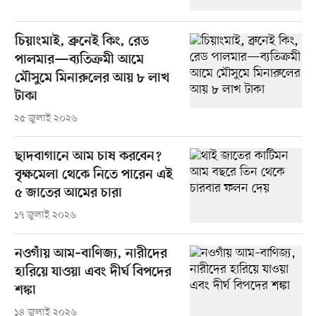
চিয়াংমাই, ব্রুনেই কিং, রেড
পালমার—ব্যতিক্রমী আমে
মৌসুমে মিনারুলের আয় ৮ লাখ
টাকা
২৫ জুলাই ২০২৬
ছাদবাগানে আম চাষ করবেন?
বৃক্ষমেলা থেকে নিতে পারেন এই
৫ জাতের আমের চারা
১৭ জুলাই ২০২৬
নওগাঁয় আম–বাণিজ্য, নারীদের
হারিয়ে যাওয়া এবং দীর্ঘ বিপদের
শঙ্কা
১৪ জুলাই ২০২৬