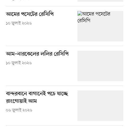
আমের পসেটের রেসিপি
১০ জুলাই ২০২৬
আম–নারকেলের ললির রেসিপি
১০ জুলাই ২০২৬
বান্দরবানে বাগানেই পচে যাচ্ছে
রাংগোয়াই আম
০৬ জুলাই ২০২৬