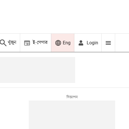
খুঁজুন
ই-পেপার
Login
Eng