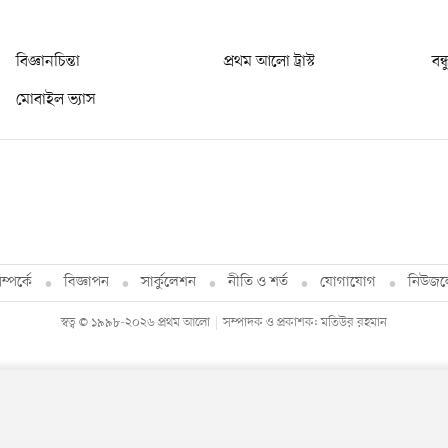
বিজ্ঞানচিন্তা
প্রথম আলো ট্রাস্ট
বন্
মোবাইল ভ্যাস
্পর্কে
বিজ্ঞাপন
সার্কুলেশন
নীতি ও শর্ত
যোগাযোগ
নিউজল
স্বত্ব © ১৯৯৮-২০২৬ প্রথম আলো
সম্পাদক ও প্রকাশক: মতিউর রহমান