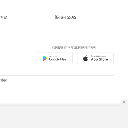
ধুসভা
চিরন্তন ১৯৭১
মোবাইল অ্যাপস ডাউনলোড করুন
েটার